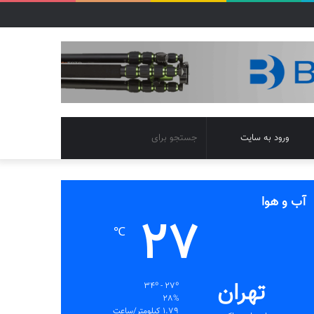
تغییر
جستجو
ورود به سایت
پوسته
برای
آب و هوا
27
℃
تهران
34º - 27º
28%
1.79 کیلومتر/ساعت