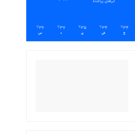
ابرهای پراکنده
36
37
35
34
34
℃
℃
℃
℃
℃
ج
ش
ی
د
س