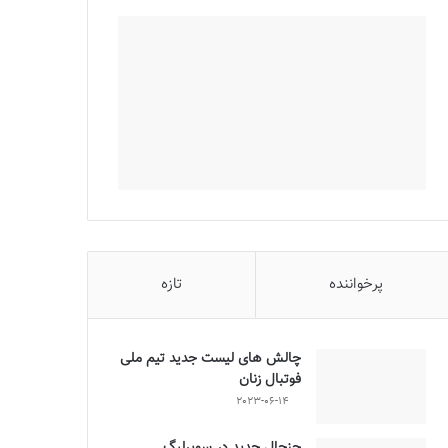
پرخواننده
تازه
چالش هاى ليست جدید تيم ملى
فوتبال زنان
2023-06-14
جنجال جدید در سوپرلیگ