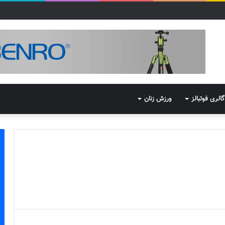
گالری فوتبالز
ورزش زنان