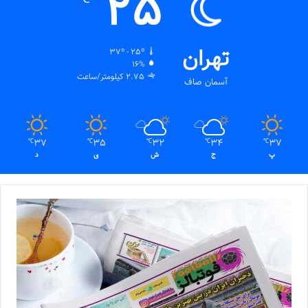
25
تهران
37º - 25º
16%
2.75 کیلومتر/ساعت
آسمان صاف
37
35
32
34
37
℃
℃
℃
℃
℃
پ
ج
ش
ی
د