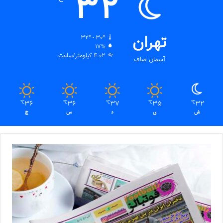
32
تهران
32º - 30º
17%
4.02 کیلومتر/ساعت
آسمان صاف
36
36
37
35
32
℃
℃
℃
℃
℃
ش
ی
د
س
چ