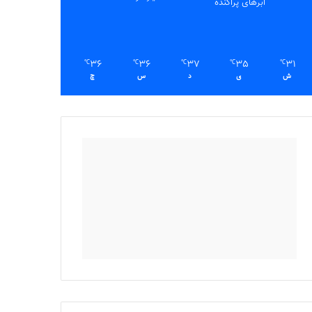
ابرهای پراکنده
36
36
37
35
31
℃
℃
℃
℃
℃
ش
ی
د
س
چ