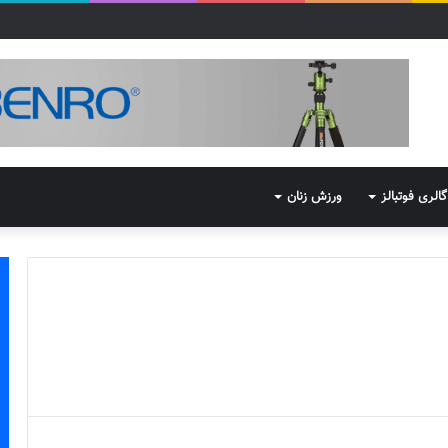
گالری فوتبالز
ورزش زنان