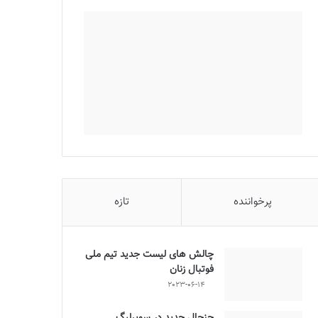
پرخواننده
تازه
چالش هاى ليست جدید تيم ملى
فوتبال زنان
2023-06-14
جنجال جدید در سوپرلیگ