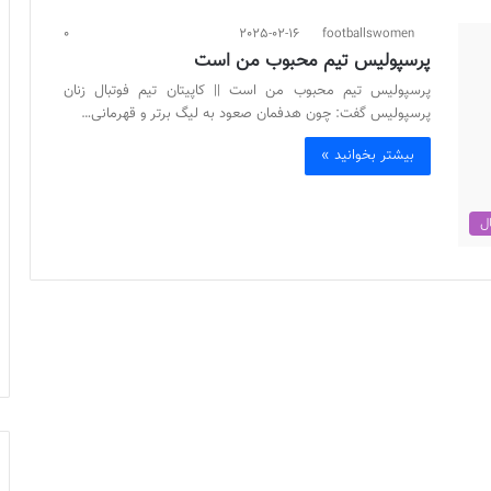
0
2025-02-16
footballswomen
پرسپولیس تیم محبوب من است
پرسپولیس تیم محبوب من است || کاپیتان تیم فوتبال زنان
پرسپولیس گفت: چون هدفمان صعود به لیگ برتر و قهرمانی…
بیشتر بخوانید »
ال