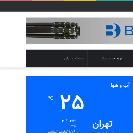
تغییر
جستجو
ورود به سایت
پوسته
برای
آب و هوا
25
℃
تهران
31º - 25º
31%
1.79 کیلومتر/ساعت