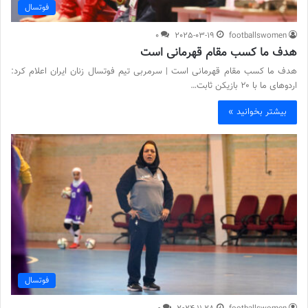
فوتسال
0
2025-03-19
footballswomen
هدف ما کسب مقام قهرمانی است
هدف ما کسب مقام قهرمانی است | سرمربی تیم فوتسال زنان ایران اعلام کرد:
اردوهای ما با ۲۰ بازیکن ثابت…
بیشتر بخوانید »
فوتسال