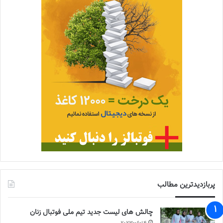
پربازدیدترین مطالب
چالش هاى ليست جدید تيم ملى فوتبال زنان