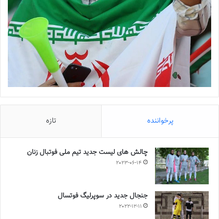
پرخواننده
تازه
چالش هاى ليست جدید تيم ملى فوتبال زنان
2023-06-14
جنجال جدید در سوپرلیگ فوتسال
2022-12-11