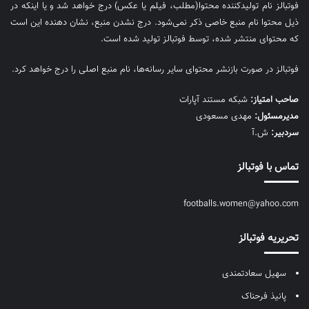
فوتبالز نام تولیدکننده محتوا(مطلب، فیلم یا عکس) درج خواهد شد و یا اینکه در
ذیل محتوا نام منبع خاصی ذکر نمی‌‎شود. درج نشدن منبع، نشان دهنده این است
که محتوای منتشر شده، توسط فوتبالز تولید شده است.
فوتبالز در صورت بازنشر محتوای سایر رسانه‌ها، نام منبع اصلی را درج خواهد کرد.
صاحب امتیاز:
شبکه مستند آپارات
مديرمسئول:
مهدی مسعودی
سردبیر:
ش.آ
تماس با فوتبالز
footballs.women@yahoo.com
تحریریه فوتبالز
سهیل سعادتمندی
پانیذ فرحناک