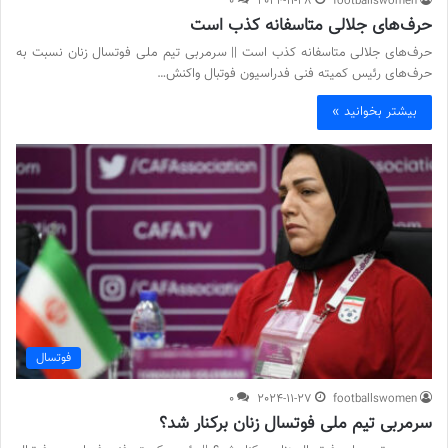
0
2024-11-28
footballswomen
حرف‌های جلالی متاسفانه کذب است
حرف‌های جلالی متاسفانه کذب است || سرمربی تیم ملی فوتسال زنان نسبت به
حرف‌های رئیس کمیته فنی فدراسیون فوتبال واکنش…
بیشتر بخوانید »
فوتسال
0
2024-11-27
footballswomen
سرمربی تیم ملی فوتسال زنان برکنار شد؟