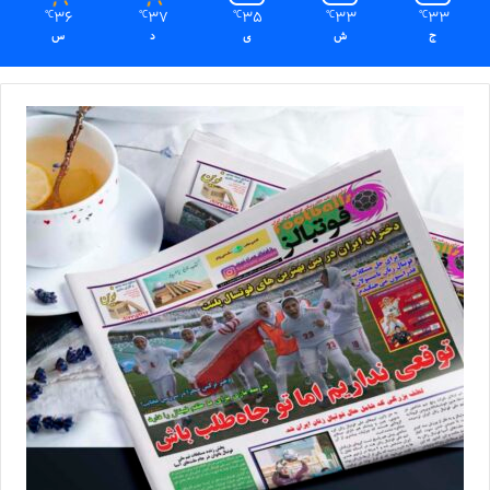
36
37
35
33
33
℃
℃
℃
℃
℃
ج
ش
ی
د
س