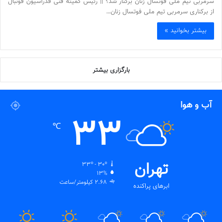
سرمربی تیم ملی فوتسال زنان برکنار شد؟ || رئیس کمیته فنی فدراسیون فوتبال
از برکناری سرمربی تیم ملی فوتسال زنان…
بیشتر بخوانید »
بارگزاری بیشتر
آب و هوا
33
℃
تهران
33º - 30º
13%
2.68 کیلومتر/ساعت
ابرهای پراکنده