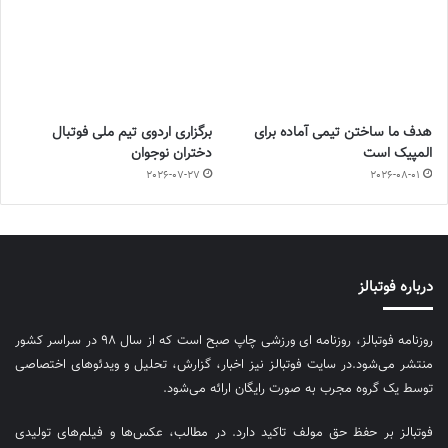
هدف ما ساختن تیمی آماده برای
برگزاری اردوی تیم ملی فوتبال
المپیک است
دختران نوجوان
2026-07-27
2026-08-01
درباره فوتبالز
روزنامه فوتبالز، روزنامه ای ورزشی چاپ صبح است که از سال ۹۸ در سراسر کشور
منتشر می‌شود.در سایت فوتبالز نیز اخبار، گزارش، تحلیل و ویدئوهای اختصاصی
توسط یک گروه مجرب به صورت رایگان ارائه می‌شود.
فوتبالز بر حفظ حق مولف تاکید دارد. در مطالب، عکس‌ها و فیلم‌های تولیدی