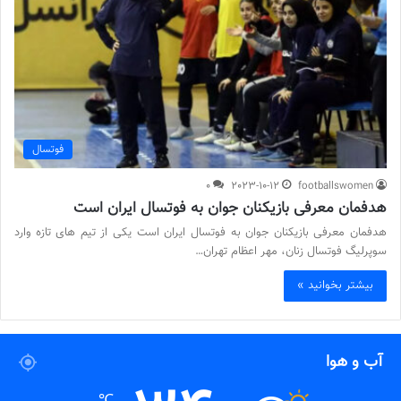
فوتسال
0
2023-10-12
footballswomen
هدفمان معرفى بازيكنان جوان به فوتسال ایران است
هدفمان معرفى بازيكنان جوان به فوتسال ایران است يكى از تيم هاى تازه وارد
سوپرليگ فوتسال زنان، مهر اعظام تهران…
بیشتر بخوانید »
آب و هوا
℃