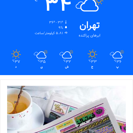
34
تهران
36º - 31º
9%
5.81 کیلومتر/ساعت
ابرهای پراکنده
37
35
32
33
36
℃
℃
℃
℃
℃
پ
ج
ش
ی
د