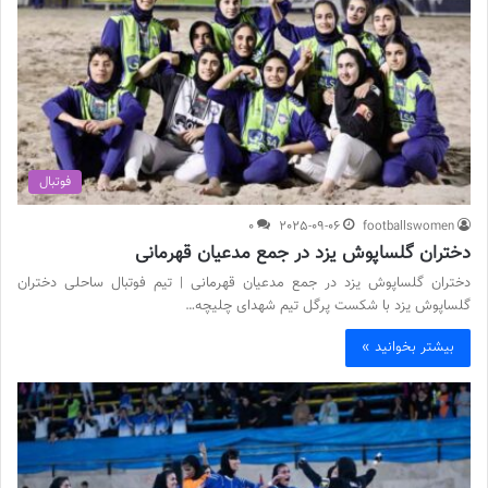
فوتبال
0
2025-09-06
footballswomen
دختران گلساپوش یزد در جمع مدعیان قهرمانی
دختران گلساپوش یزد در جمع مدعیان قهرمانی | تیم فوتبال ساحلی دختران
گلساپوش یزد با شکست پرگل تیم شهدای چلیچه…
بیشتر بخوانید »