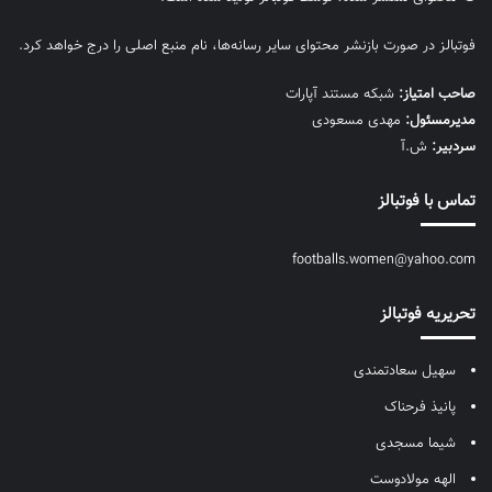
فوتبالز در صورت بازنشر محتوای سایر رسانه‌ها، نام منبع اصلی را درج خواهد کرد.
صاحب امتیاز:
شبکه مستند آپارات
مديرمسئول:
مهدی مسعودی
سردبیر:
ش.آ
تماس با فوتبالز
footballs.women@yahoo.com
تحریریه فوتبالز
سهیل سعادتمندی
پانیذ فرحناک
شیما مسجدی
الهه مولادوست