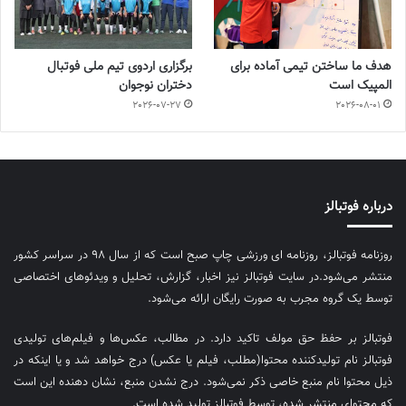
هدف ما ساختن تیمی آماده برای
برگزاری اردوی تیم ملی فوتبال
المپیک است
دختران نوجوان
2026-07-27
2026-08-01
درباره فوتبالز
روزنامه فوتبالز، روزنامه ای ورزشی چاپ صبح است که از سال ۹۸ در سراسر کشور
منتشر می‌شود.در سایت فوتبالز نیز اخبار، گزارش، تحلیل و ویدئوهای اختصاصی
توسط یک گروه مجرب به صورت رایگان ارائه می‌شود.
فوتبالز بر حفظ حق مولف تاکید دارد. در مطالب، عکس‌ها و فیلم‌های تولیدی
فوتبالز نام تولیدکننده محتوا(مطلب، فیلم یا عکس) درج خواهد شد و یا اینکه در
ذیل محتوا نام منبع خاصی ذکر نمی‌‎شود. درج نشدن منبع، نشان دهنده این است
که محتوای منتشر شده، توسط فوتبالز تولید شده است.