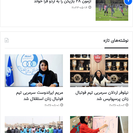
آزمون 28 بازیکن را به اردو فرا خواند
2023-05-14
نوشته‌های تازه
نیلوفر اردلان سرمربی تیم فوتبال
مریم ایراندوست سرمربی تیم
زنان پرسپولیس شد
فوتبال زنان استقلال شد
2026-08-01
2026-08-02