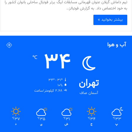
تیم داماش گیلان عنوان قهرمانی مسابقات لیگ برتر فوتبال ساحلی بانوان کشور را
به خود اختصاص داد. به گزارش فوتبالز…
بیشتر بخوانید »
آب و هوا
34
℃
تهران
34º - 31º
10%
2.68 کیلومتر/ساعت
آسمان صاف
37
35
31
34
33
℃
℃
℃
℃
℃
پ
ج
ش
ی
د