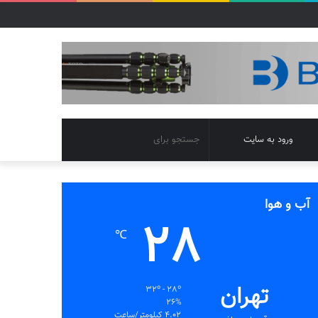
تغییر
جستجو
ورود به سایت
پوسته
برای
آب و هوا
28
℃
تهران
32º - 28º
26%
4.02 کیلومتر/ساعت