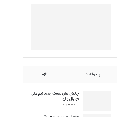
پرخواننده
تازه
چالش هاى ليست جدید تيم ملى
فوتبال زنان
2023-06-14
جنجال جدید در سوپرلیگ