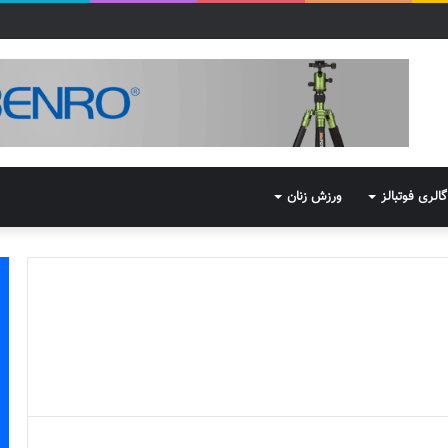
گالری فوتبالز
ورزش زنان