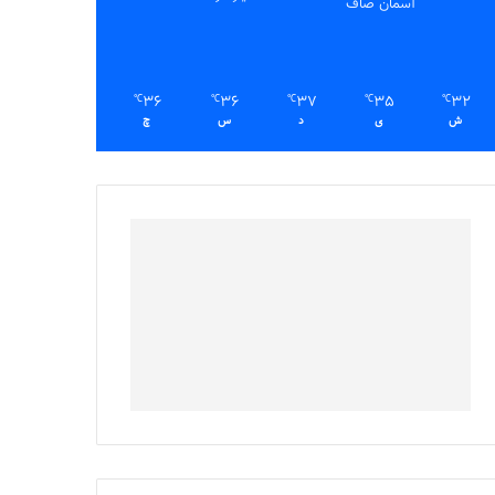
آسمان صاف
36
36
37
35
32
℃
℃
℃
℃
℃
ش
ی
د
س
چ