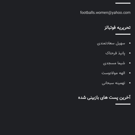
footballs.women@yahoo.com
تحریریه فوتبالز
سهیل سعادتمندی
پانیذ فرحناک
شیما مسجدی
الهه مولادوست
تهمینه سبحانی
آخرین پست های بازبینی شده