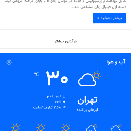
تقابل زودهنگام پرسپولیس و فولاد در فوتبال زنان || با پایان مرحله گروهی لیگ
دسته اول فوتبال زنان مشخص شد…
بیشتر بخوانید »
بارگزاری بیشتر
آب و هوا
30
℃
تهران
34º - 30º
22%
2.68 کیلومتر/ساعت
ابرهای پراکنده