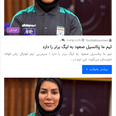
فوتبال
0
2025-11-26
footballswomen
تیم ما پتانسیل صعود به لیگ برتر را دارد
تیم ما پتانسیل صعود به لیگ برتر را دارد | سرمربی تیم فوتبال زنان فولاد
خوزستان می‌گوید: این تیم در…
بیشتر بخوانید »