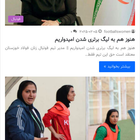
فوتبال
0
2025-02-05
footballswomen
هنوز هم به لیگ برتری شدن امیدواریم
هنوز هم به لیگ برتری شدن امیدواریم || مدیر تیم فوتبال زنان فولاد خوزستان
معتقد است حق این تیم فقط…
بیشتر بخوانید »