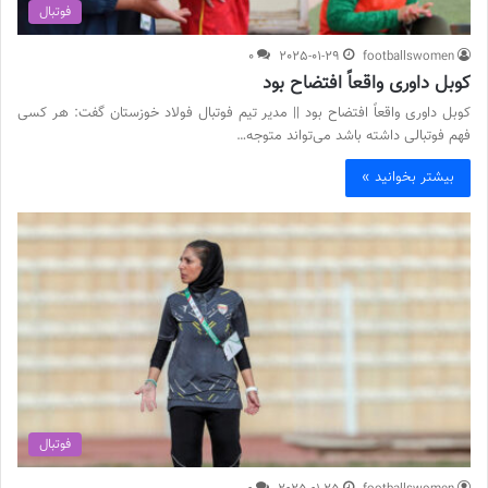
فوتبال
0
2025-01-29
footballswomen
کوبل داوری واقعاً افتضاح بود
کوبل داوری واقعاً افتضاح بود || مدیر تیم فوتبال فولاد خوزستان گفت: هر کسی
فهم فوتبالی داشته باشد می‌تواند متوجه…
بیشتر بخوانید »
فوتبال