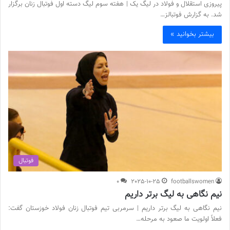
پیروزی استقلال و فولاد در لیگ یک | هفته سوم لیگ دسته اول فوتبال زنان برگزار
شد. به گزارش فوتبالز…
بیشتر بخوانید »
فوتبال
0
2025-10-25
footballswomen
نیم نگاهی به لیگ برتر داریم
نیم نگاهی به لیگ برتر داریم | سرمربی تیم فوتبال زنان فولاد خوزستان گفت:
فعلاً اولویت ما صعود به مرحله…