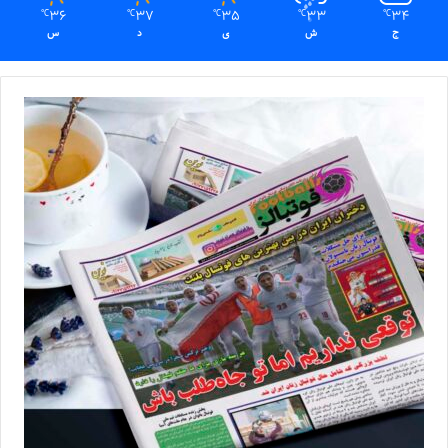
36
37
35
33
34
℃
℃
℃
℃
℃
ج
ش
ی
د
س