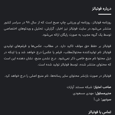
درباره فوتبالز
روزنامه فوتبالز، روزنامه ای ورزشی چاپ صبح است که از سال ۹۸ در سراسر کشور
منتشر می‌شود.در سایت فوتبالز نیز اخبار، گزارش، تحلیل و ویدئوهای اختصاصی
توسط یک گروه مجرب به صورت رایگان ارائه می‌شود.
فوتبالز بر حفظ حق مولف تاکید دارد. در مطالب، عکس‌ها و فیلم‌های تولیدی
فوتبالز نام تولیدکننده محتوا(مطلب، فیلم یا عکس) درج خواهد شد و یا اینکه در
ذیل محتوا نام منبع خاصی ذکر نمی‌‎شود. درج نشدن منبع، نشان دهنده این است
که محتوای منتشر شده، توسط فوتبالز تولید شده است.
فوتبالز در صورت بازنشر محتوای سایر رسانه‌ها، نام منبع اصلی را درج خواهد کرد.
صاحب امتیاز:
شبکه مستند آپارات
مديرمسئول:
مهدی مسعودی
سردبیر:
ش.آ
تماس با فوتبالز