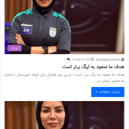
فوتبال
0
2025-12-23
footballswomen
هدف ما صعود به لیگ برتر است
هدف ما صعود به لیگ برتر است | مربی تیم فوتبال زنان فولاد خوزستان با اشاره
به حضور تیمش در…
بیشتر بخوانید »