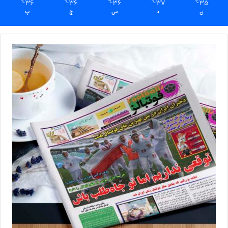
36
36
36
37
35
℃
℃
℃
℃
℃
ی
د
س
چ
پ