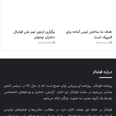
هدف ما ساختن تیمی آماده برای
برگزاری اردوی تیم ملی فوتبال
المپیک است
دختران نوجوان
2026-07-27
2026-08-01
درباره فوتبالز
روزنامه فوتبالز، روزنامه ای ورزشی چاپ صبح است که از سال ۹۸ در سراسر کشور
منتشر می‌شود.در سایت فوتبالز نیز اخبار، گزارش، تحلیل و ویدئوهای اختصاصی
توسط یک گروه مجرب به صورت رایگان ارائه می‌شود.
فوتبالز بر حفظ حق مولف تاکید دارد. در مطالب، عکس‌ها و فیلم‌های تولیدی
فوتبالز نام تولیدکننده محتوا(مطلب، فیلم یا عکس) درج خواهد شد و یا اینکه در