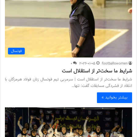
فوتسال
0
2026-01-05
footballswomen
شرایط ما سخت‌تر از استقلال است
شرایط ما سخت‌تر از استقلال است | سرمربی تیم فوتسال زنان فولاد هرمزگان با
انتقاد از فشردگی مسابقات گفت: تنها…
بیشتر بخوانید »