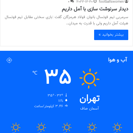
0
2022-12-20
footballswomen
دیدار سرنوشت سازی با آمل داریم
سرمربی تیم فوتسال بانوان فولاد هرمزگان گفت :بازی سختی مقابل تیم فوتسال
هیئت آمل داریم ولی با قدرت به میدان…
بیشتر بخوانید »
آب و هوا
35
℃
تهران
35º - 32º
11%
3.46 کیلومتر/ساعت
آسمان صاف