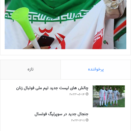
پرخواننده
تازه
چالش هاى ليست جدید تيم ملى فوتبال زنان
2023-06-14
جنجال جدید در سوپرلیگ فوتسال
2022-12-11