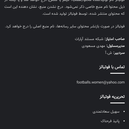
ذیل محتوا نام منبع خاصی ذکر نمی‌‎شود. درج نشدن منبع، نشان دهنده این است
که محتوای منتشر شده، توسط فوتبالز تولید شده است.
فوتبالز در صورت بازنشر محتوای سایر رسانه‌ها، نام منبع اصلی را درج خواهد کرد.
صاحب امتیاز:
شبکه مستند آپارات
مديرمسئول:
مهدی مسعودی
سردبیر:
ش.آ
تماس با فوتبالز
footballs.women@yahoo.com
تحریریه فوتبالز
سهیل سعادتمندی
پانیذ فرحناک