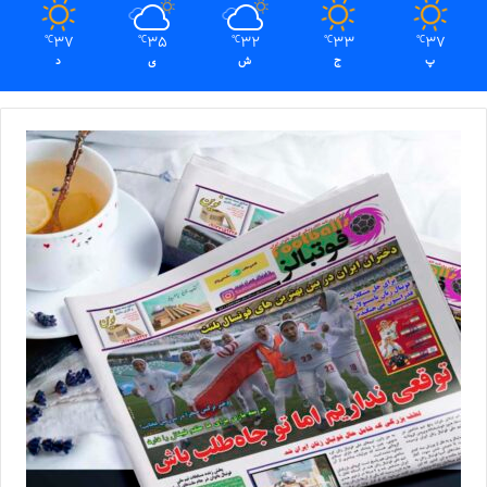
37
35
32
33
37
℃
℃
℃
℃
℃
پ
ج
ش
ی
د