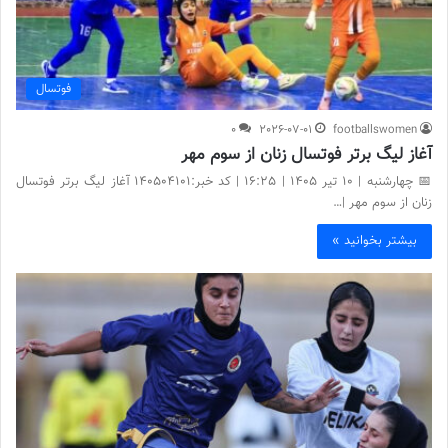
فوتسال
0
2026-07-01
footballswomen
آغاز لیگ برتر فوتسال زنان از سوم مهر
📅 چهارشنبه | 10 تیر ۱۴۰۵ | 16:25 | کد خبر:140504101 آغاز لیگ برتر فوتسال
زنان از سوم مهر |…
بیشتر بخوانید »