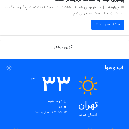
📅 چهارشنبه | ۲6 فروردین ۱۴۰۵ | ۱1:55 | کد خبر: 140501261 پیگیری لیگ به
عدالت نزدیک‌تر است| سرمربی تیم…
بیشتر بخوانید »
بارگزاری بیشتر
آب و هوا
33
℃
تهران
37º - 32º
11%
3.54 کیلومتر/ساعت
آسمان صاف