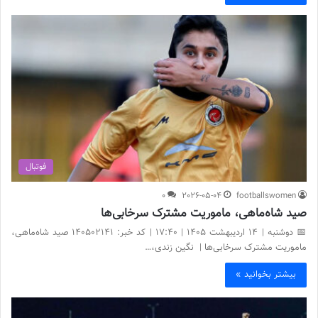
فوتبال
0
2026-05-04
footballswomen
صید شاه‌ماهی، ماموریت مشترک سرخابی‌ها
📅 دوشنبه | 14 اردیبهشت ۱۴۰۵ | 17:40 | کد خبر: 140502141 صید شاه‌ماهی،
ماموریت مشترک سرخابی‌ها | نگین زندی،…
بیشتر بخوانید »