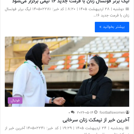
لیگ برتر فوتسال زنان با فرمت جدید ۱۶ تیمی برگزار می‌شود
📅 دوشنبه | 28 اردیبهشت ۱۴۰۵ | 8:20 | کد خبر: 140502281 لیگ برتر فوتسال
زنان با فرمت جدید ۱۶…
بیشتر بخوانید »
فوتبال
0
2026-05-14
footballswomen
آخرین خبر از نیمکت زنان سرخابی
📅 پنجشنبه | 24 اردیبهشت ۱۴۰۵ | 19:29 | کد خبر: 140502241 آخرین خبر از