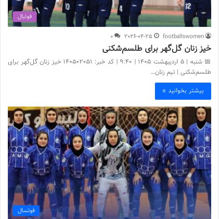
فوتبال
0
2026-04-25
footballswomen
خیز زنان گل‌گهر برای طلسم‌شکنی
📅 شنبه | 5 اردیبهشت ۱۴۰۵ | 9:40 | کد خبر: 140502051 خیز زنان گل‌گهر برای
طلسم‌شکنی | تیم زنان…
بیشتر بخوانید »
فوتسال