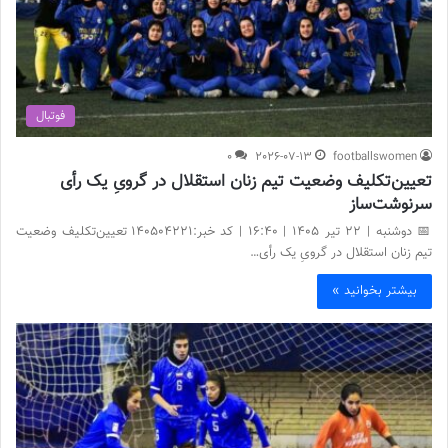
فوتبال
0
2026-07-13
footballswomen
تعیین‌تکلیف وضعیت تیم زنان استقلال در گرویِ یک رأی
سرنوشت‌ساز
📅 دوشنبه | 22 تیر ۱۴۰۵ | 16:40 | کد خبر:140504221 تعیین‌تکلیف وضعیت
تیم زنان استقلال در گرویِ یک رأی…
بیشتر بخوانید »