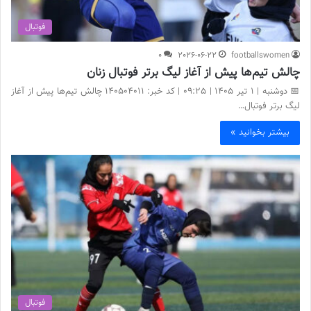
فوتبال
0
2026-06-22
footballswomen
چالش تیم‌ها پیش از آغاز لیگ برتر فوتبال زنان
📅 دوشنبه | 1 تیر ۱۴۰۵ | 09:25 | کد خبر: 140504011 چالش تیم‌ها پیش از آغاز
لیگ برتر فوتبال…
بیشتر بخوانید »
فوتبال