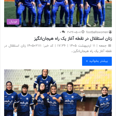
فوتبال
0
2026-05-01
footballswomen
زنان استقلال در نقطه آغاز یک راه هیجان‌انگیز
📅 جمعه | 11 اردیبهشت ۱۴۰۵ | 17:36 | کد خبر: 140502111 زنان استقلال در
نقطه آغاز یک راه هیجان‌انگیز…
بیشتر بخوانید »