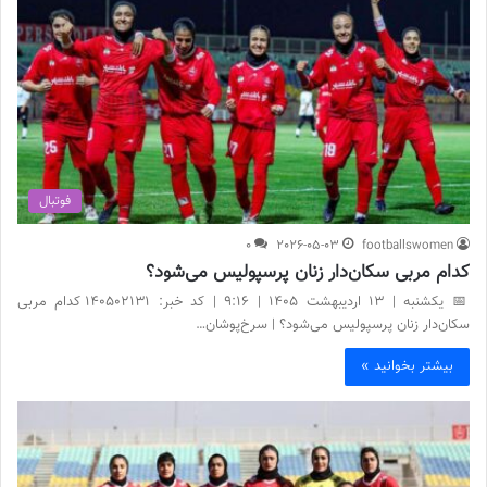
فوتبال
0
2026-05-03
footballswomen
کدام مربی سکان‌دار زنان پرسپولیس می‌شود؟
📅 یکشنبه | 13 اردیبهشت ۱۴۰۵ | 9:16 | کد خبر: 140502131 کدام مربی
سکان‌دار زنان پرسپولیس می‌شود؟ | سرخ‌پوشان…
بیشتر بخوانید »