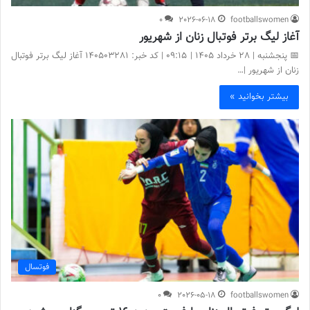
0
2026-06-18
footballswomen
آغاز لیگ برتر فوتبال زنان از شهریور
📅 پنجشنبه | 28 خرداد ۱۴۰۵ | 09:15 | کد خبر: 140503281 آغاز لیگ برتر فوتبال
زنان از شهریور |…
بیشتر بخوانید »
فوتسال
0
2026-05-18
footballswomen