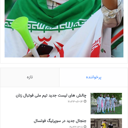
پرخواننده
تازه
چالش هاى ليست جدید تيم ملى فوتبال زنان
2023-06-14
جنجال جدید در سوپرلیگ فوتسال
2022-12-11