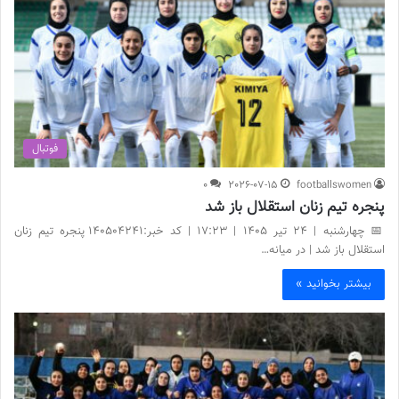
فوتبال
0
2026-07-15
footballswomen
پنجره تیم زنان استقلال باز شد
📅 چهارشنبه | 24 تیر ۱۴۰۵ | 17:23 | کد خبر:140504241 پنجره تیم زنان
استقلال باز شد | در میانه…
بیشتر بخوانید »