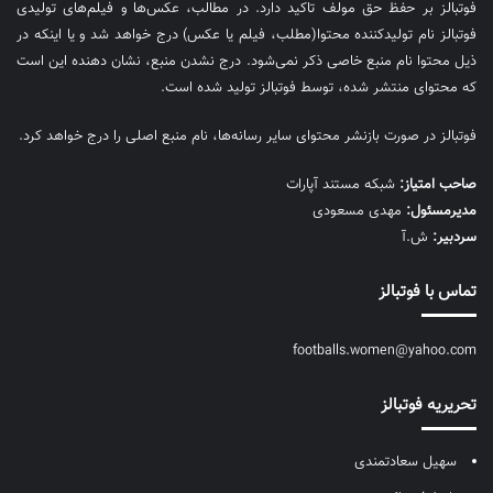
فوتبالز بر حفظ حق مولف تاکید دارد. در مطالب، عکس‌ها و فیلم‌های تولیدی
فوتبالز نام تولیدکننده محتوا(مطلب، فیلم یا عکس) درج خواهد شد و یا اینکه در
ذیل محتوا نام منبع خاصی ذکر نمی‌‎شود. درج نشدن منبع، نشان دهنده این است
که محتوای منتشر شده، توسط فوتبالز تولید شده است.
فوتبالز در صورت بازنشر محتوای سایر رسانه‌ها، نام منبع اصلی را درج خواهد کرد.
صاحب امتیاز:
شبکه مستند آپارات
مديرمسئول:
مهدی مسعودی
سردبیر:
ش.آ
تماس با فوتبالز
footballs.women@yahoo.com
تحریریه فوتبالز
سهیل سعادتمندی