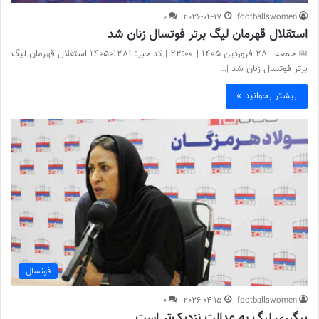
0
2026-04-17
footballswomen
استقلال قهرمان لیگ برتر فوتسال زنان شد
📅 جمعه | ۲8 فروردین ۱۴۰۵ | 22:00 | کد خبر: 140501281 استقلال قهرمان لیگ
برتر فوتسال زنان شد |…
بیشتر بخوانید »
فوتسال
0
2026-04-15
footballswomen
پیگیری لیگ به عدالت نزدیک‌تر است