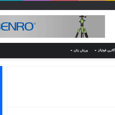
گالری فوتبالز
ورزش زنان