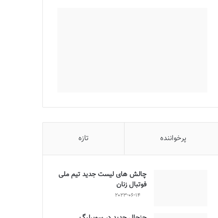
پرخواننده
تازه
چالش هاى ليست جدید تيم ملى
فوتبال زنان
2023-06-14
جنجال جدید در سوپرلیگ