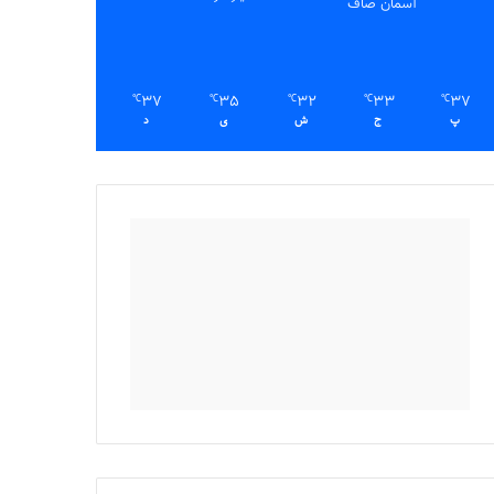
آسمان صاف
37
35
32
33
37
℃
℃
℃
℃
℃
پ
ج
ش
ی
د