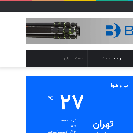
تغییر
جستجو
ورود به سایت
پوسته
برای
آب و هوا
27
℃
تهران
37º - 27º
14%
1.33 کیلومتر/ساعت