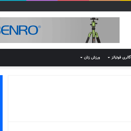
گالری فوتبالز
ورزش زنان