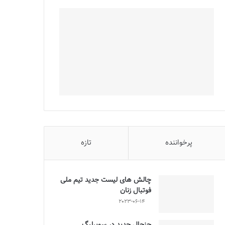
پرخواننده
تازه
چالش هاى ليست جدید تيم ملى
فوتبال زنان
2023-06-14
جنجال جدید در سوپرلیگ