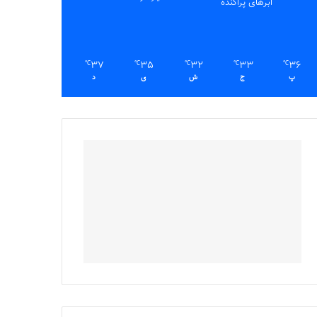
ابرهای پراکنده
37
35
32
33
36
℃
℃
℃
℃
℃
پ
ج
ش
ی
د