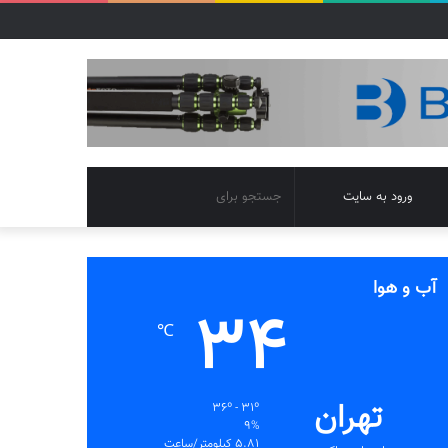
تغییر
جستجو
ورود به سایت
پوسته
برای
آب و هوا
34
℃
تهران
36º - 31º
9%
5.81 کیلومتر/ساعت