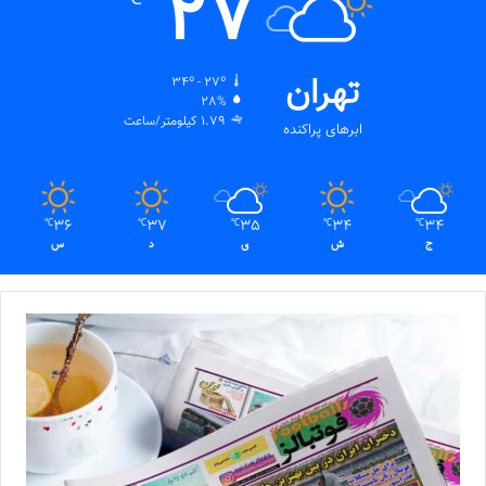
27
تهران
34º - 27º
28%
1.79 کیلومتر/ساعت
ابرهای پراکنده
36
37
35
34
34
℃
℃
℃
℃
℃
ج
ش
ی
د
س