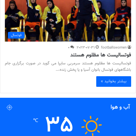
فوتسال
0
2023-07-31
footballswomen
فوتسالیست ها مظلوم هستند
فوتسالیست ها مظلوم هستند سرمربی سایپا می گوید در صورت برگزاری جام
باشگاههای فوتسال بانوان آسیا و یا پخش زنده،…
بیشتر بخوانید »
آب و هوا
35
℃