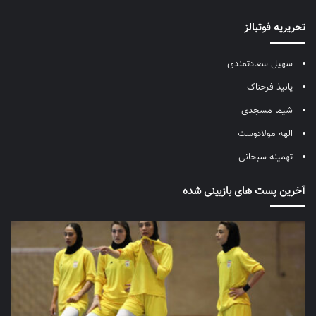
تحریریه فوتبالز
سهیل سعادتمندی
پانیذ فرحناک
شیما مسجدی
الهه مولادوست
تهمینه سبحانی
آخرین پست های بازبینی شده