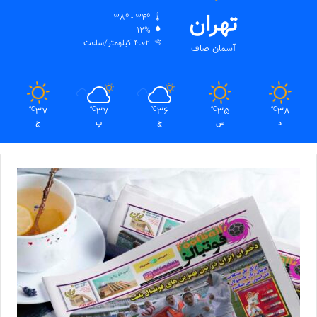
تهران
38º - 34º
12%
4.02 کیلومتر/ساعت
آسمان صاف
37
37
36
35
38
℃
℃
℃
℃
℃
د
س
چ
پ
ج