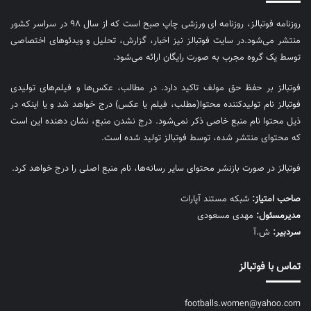
روزنامه فوتبالز، روزنامه ای ورزشی چاپ صبح است که از سال ۹۸ در سراسر کشور
منتشر می‌شود.در سایت فوتبالز نیز اخبار، گزارش، تحلیل و ویدئوهای اختصاصی
توسط یک گروه مجرب به صورت رایگان ارائه می‌شود.
فوتبالز بر حفظ حق مولف تاکید دارد. در مطالب، عکس‌ها و فیلم‌های تولیدی
فوتبالز نام تولیدکننده محتوا(مطلب، فیلم یا عکس) درج خواهد شد و یا اینکه در
ذیل محتوا نام منبع خاصی ذکر نمی‌‎شود. درج نشدن منبع، نشان دهنده این است
که محتوای منتشر شده، توسط فوتبالز تولید شده است.
فوتبالز در صورت بازنشر محتوای سایر رسانه‌ها، نام منبع اصلی را درج خواهد کرد.
صاحب امتیاز:
شبکه مستند آپارات
مديرمسئول:
مهدی مسعودی
سردبیر:
ش.آ
تماس با فوتبالز
footballs.women@yahoo.com