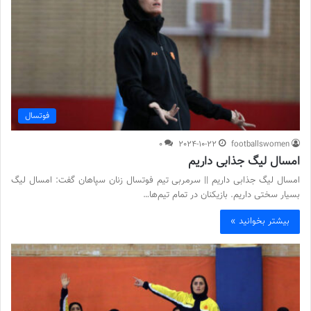
فوتسال
0
2024-10-22
footballswomen
امسال لیگ جذابی داریم
امسال لیگ جذابی داریم || سرمربی تیم فوتسال زنان سپاهان گفت: امسال لیگ
بسیار سختی داریم. بازیکنان در تمام تیم‌ها…
بیشتر بخوانید »