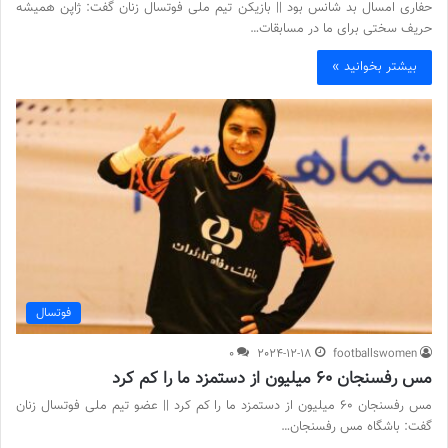
حفاری امسال بد شانس بود || بازیکن تیم ملی فوتسال زنان گفت: ژاپن همیشه
حریف سختی برای ما در مسابقات…
بیشتر بخوانید »
فوتسال
0
2024-12-18
footballswomen
مس رفسنجان ۶۰ میلیون از دستمزد ما را کم کرد
مس رفسنجان ۶۰ میلیون از دستمزد ما را کم کرد || عضو تیم ملی فوتسال زنان
گفت: باشگاه مس رفسنجان…