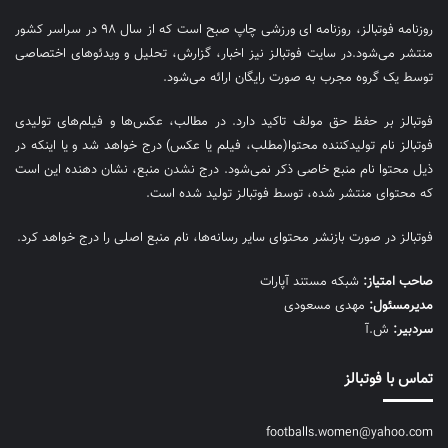
روزنامه فوتبالز، روزنامه ای ورزشی چاپ صبح است که از سال ۹۸ در سراسر کشور
منتشر می‌شود.در سایت فوتبالز نیز اخبار، گزارش، تحلیل و ویدئوهای اختصاصی
توسط یک گروه مجرب به صورت رایگان ارائه می‌شود.
فوتبالز بر حفظ حق مولف تاکید دارد. در مطالب، عکس‌ها و فیلم‌های تولیدی
فوتبالز نام تولیدکننده محتوا(مطلب، فیلم یا عکس) درج خواهد شد و یا اینکه در
ذیل محتوا نام منبع خاصی ذکر نمی‌‎شود. درج نشدن منبع، نشان دهنده این است
که محتوای منتشر شده، توسط فوتبالز تولید شده است.
فوتبالز در صورت بازنشر محتوای سایر رسانه‌ها، نام منبع اصلی را درج خواهد کرد.
صاحب امتیاز:
شبکه مستند آپارات
مديرمسئول:
مهدی مسعودی
سردبیر:
ش.آ
تماس با فوتبالز
footballs.women@yahoo.com