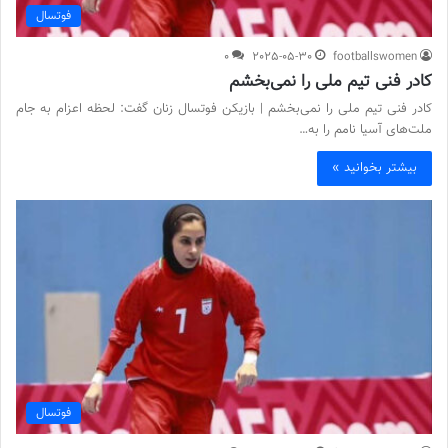
فوتسال
0
2025-05-30
footballswomen
کادر فنی تیم ملی را نمی‌بخشم
کادر فنی تیم ملی را نمی‌بخشم | بازیکن فوتسال زنان گفت: لحظه اعزام به جام
ملت‌های آسیا نامم را به…
بیشتر بخوانید »
فوتسال