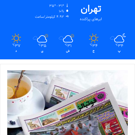
تهران
35º - 31º
10%
4.92 کیلومتر/ساعت
ابرهای پراکنده
37
35
31
34
34
℃
℃
℃
℃
℃
پ
ج
ش
ی
د