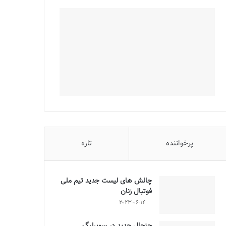
پرخواننده
تازه
چالش هاى ليست جدید تيم ملى
فوتبال زنان
2023-06-14
جنجال جدید در سوپرلیگ