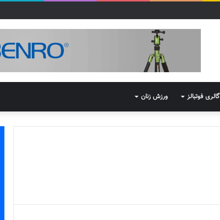
گالری فوتبالز
ورزش زنان