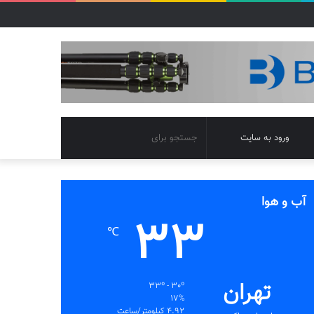
تغییر
جستجو
ورود به سایت
پوسته
برای
آب و هوا
33
℃
تهران
33º - 30º
17%
4.92 کیلومتر/ساعت