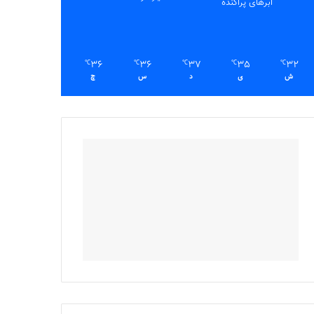
ابرهای پراکنده
36
36
37
35
32
℃
℃
℃
℃
℃
ش
ی
د
س
چ