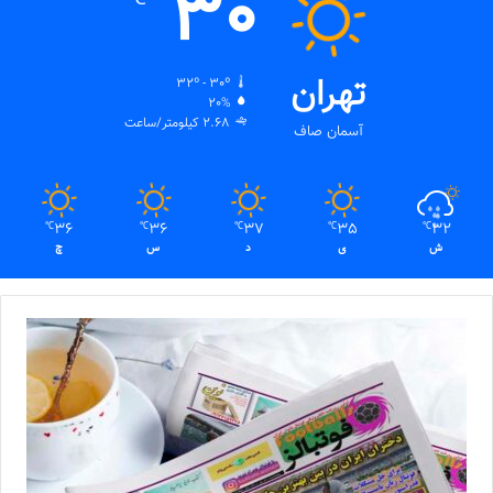
30
تهران
32º - 30º
20%
2.68 کیلومتر/ساعت
آسمان صاف
36
36
37
35
32
℃
℃
℃
℃
℃
ش
ی
د
س
چ