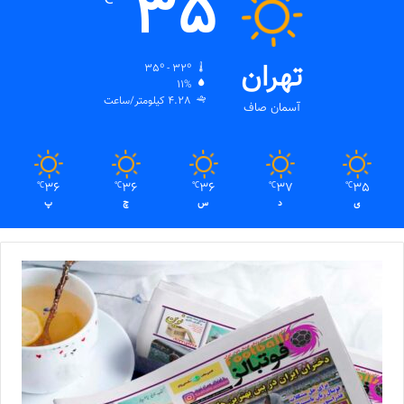
35
تهران
35º - 32º
11%
4.28 کیلومتر/ساعت
آسمان صاف
36
36
36
37
35
℃
℃
℃
℃
℃
ی
د
س
چ
پ