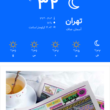
32
تهران
32º - 30º
17%
4.02 کیلومتر/ساعت
آسمان صاف
36
36
37
35
32
℃
℃
℃
℃
℃
ش
ی
د
س
چ