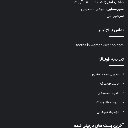
صاحب امتیاز:
شبکه مستند آپارات
مديرمسئول:
مهدی مسعودی
سردبیر:
ش.آ
تماس با فوتبالز
footballs.women@yahoo.com
تحریریه فوتبالز
سهیل سعادتمندی
پانیذ فرحناک
شیما مسجدی
الهه مولادوست
تهمینه سبحانی
آخرین پست های بازبینی شده