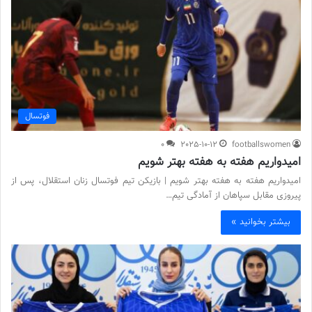
فوتسال
0
2025-10-12
footballswomen
امیدواریم هفته به هفته بهتر شویم
امیدواریم هفته به هفته بهتر شویم | بازیکن تیم فوتسال زنان استقلال، پس از
پیروزی مقابل سپاهان از آمادگی تیم…
بیشتر بخوانید »