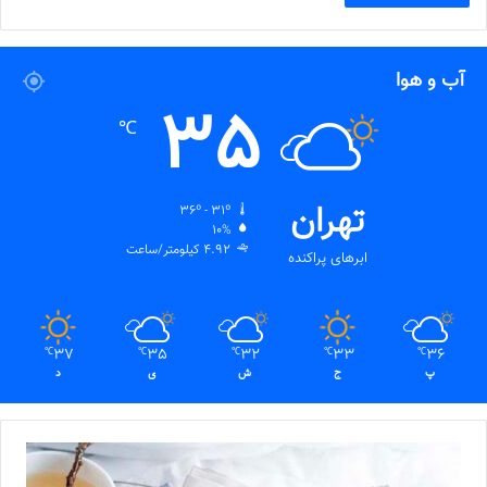
آب و هوا
35
℃
تهران
36º - 31º
10%
4.92 کیلومتر/ساعت
ابرهای پراکنده
37
35
32
33
36
℃
℃
℃
℃
℃
پ
ج
ش
ی
د