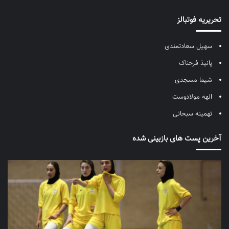
تحریریه فوتبالز
سهیل سعادتمندی
پانیذ فرحناک
شیما مسجدی
الهه مولادوست
تهمینه سبحانی
آخرین پست های بازبینی شده