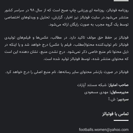
روزنامه فوتبالز، روزنامه ای ورزشی چاپ صبح است که از سال ۹۸ در سراسر کشور
منتشر می‌شود.در سایت فوتبالز نیز اخبار، گزارش، تحلیل و ویدئوهای اختصاصی
توسط یک گروه مجرب به صورت رایگان ارائه می‌شود.
فوتبالز بر حفظ حق مولف تاکید دارد. در مطالب، عکس‌ها و فیلم‌های تولیدی
فوتبالز نام تولیدکننده محتوا(مطلب، فیلم یا عکس) درج خواهد شد و یا اینکه در
ذیل محتوا نام منبع خاصی ذکر نمی‌‎شود. درج نشدن منبع، نشان دهنده این است
که محتوای منتشر شده، توسط فوتبالز تولید شده است.
فوتبالز در صورت بازنشر محتوای سایر رسانه‌ها، نام منبع اصلی را درج خواهد کرد.
صاحب امتیاز:
شبکه مستند آپارات
مديرمسئول:
مهدی مسعودی
سردبیر:
ش.آ
تماس با فوتبالز
footballs.women@yahoo.com