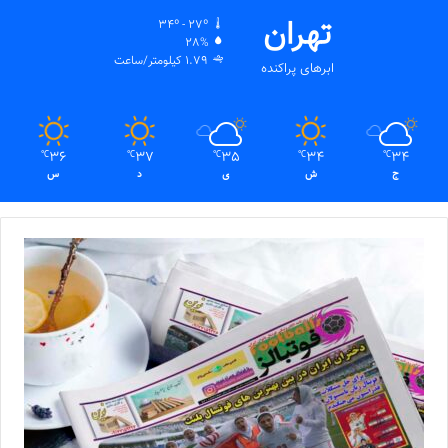
تهران
34º - 27º
28%
1.79 کیلومتر/ساعت
ابرهای پراکنده
36
37
35
34
34
℃
℃
℃
℃
℃
ج
ش
ی
د
س