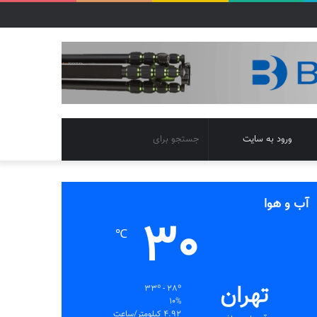
تغییر
جستجو
ورود به سایت
پوسته
برای
آب و هوا
30
℃
تهران
33º - 28º
10%
4.92 کیلومتر/ساعت