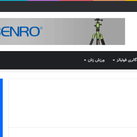
گالری فوتبالز
ورزش زنان