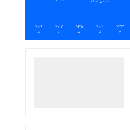
آسمان صاف
36
37
35
32
33
℃
℃
℃
℃
℃
ج
ش
ی
د
س