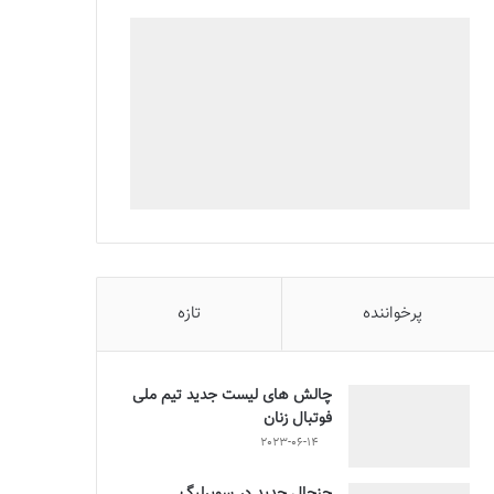
پرخواننده
تازه
چالش هاى ليست جدید تيم ملى
فوتبال زنان
2023-06-14
جنجال جدید در سوپرلیگ