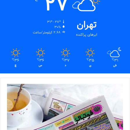
27
تهران
31º - 27º
30%
2.68 کیلومتر/ساعت
ابرهای پراکنده
36
36
37
35
31
℃
℃
℃
℃
℃
ش
ی
د
س
چ