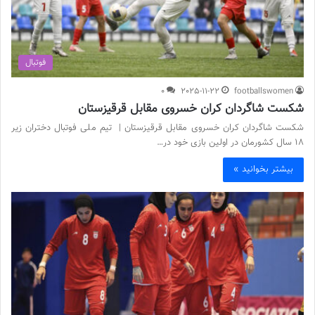
فوتبال
0
2025-11-22
footballswomen
شکست شاگردان کران خسروی مقابل قرقیزستان
شکست شاگردان کران خسروی مقابل قرقیزستان | تیم ملی فوتبال دختران زیر
18 سال کشورمان در اولین بازی خود در…
بیشتر بخوانید »