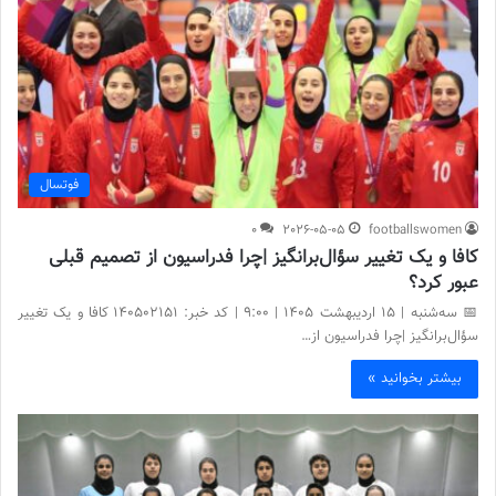
فوتسال
0
2026-05-05
footballswomen
کافا و یک تغییر سؤال‌برانگیز |چرا فدراسیون از تصمیم قبلی
عبور کرد؟
📅 سه‌شنبه | 15 اردیبهشت ۱۴۰۵ | 9:00 | کد خبر: 140502151 کافا و یک تغییر
سؤال‌برانگیز |چرا فدراسیون از…
بیشتر بخوانید »