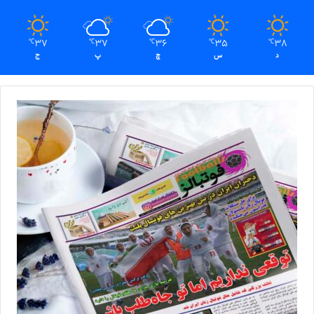
37
37
36
35
38
℃
℃
℃
℃
℃
د
س
چ
پ
ج