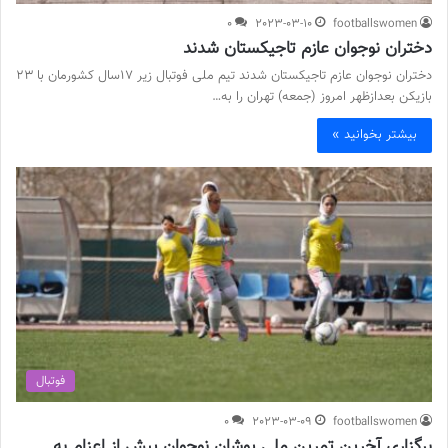
0
2023-03-10
footballswomen
دختران نوجوان عازم تاجیکستان شدند
دختران نوجوان عازم تاجیکستان شدند تیم ملی فوتبال زیر ۱۷سال کشورمان با ۲۳
بازیکن بعدازظهر امروز (جمعه) تهران را به…
بیشتر بخوانید »
فوتبال
0
2023-03-09
footballswomen
برگزاری آخرین تمرین ملی پوشان نوجوان پیش از اعزام به