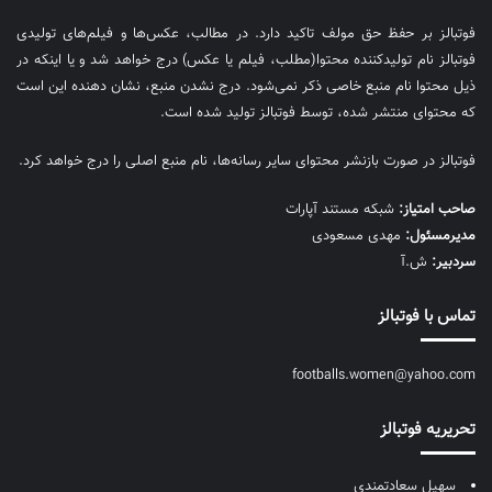
فوتبالز بر حفظ حق مولف تاکید دارد. در مطالب، عکس‌ها و فیلم‌های تولیدی
فوتبالز نام تولیدکننده محتوا(مطلب، فیلم یا عکس) درج خواهد شد و یا اینکه در
ذیل محتوا نام منبع خاصی ذکر نمی‌‎شود. درج نشدن منبع، نشان دهنده این است
که محتوای منتشر شده، توسط فوتبالز تولید شده است.
فوتبالز در صورت بازنشر محتوای سایر رسانه‌ها، نام منبع اصلی را درج خواهد کرد.
صاحب امتیاز:
شبکه مستند آپارات
مديرمسئول:
مهدی مسعودی
سردبیر:
ش.آ
تماس با فوتبالز
footballs.women@yahoo.com
تحریریه فوتبالز
سهیل سعادتمندی