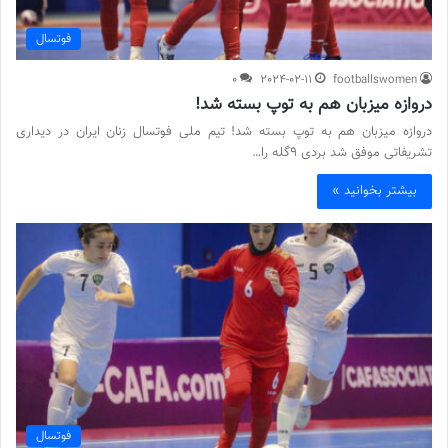
فوتسال
0
2024-02-11
footballswomen
دروازه میزبان هم به توپ بسته شد!
دروازه میزبان هم به توپ بسته شد! تیم ملی فوتسال زنان ایران در دیداری
تشریفاتی موفق شد بردی 9گله را…
بیشتر بخوانید »
فوتسال