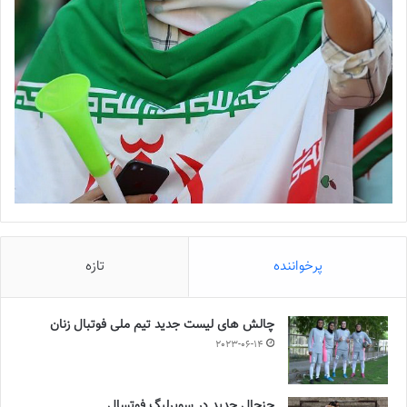
پرخواننده
تازه
چالش هاى ليست جدید تيم ملى فوتبال زنان
2023-06-14
جنجال جدید در سوپرلیگ فوتسال