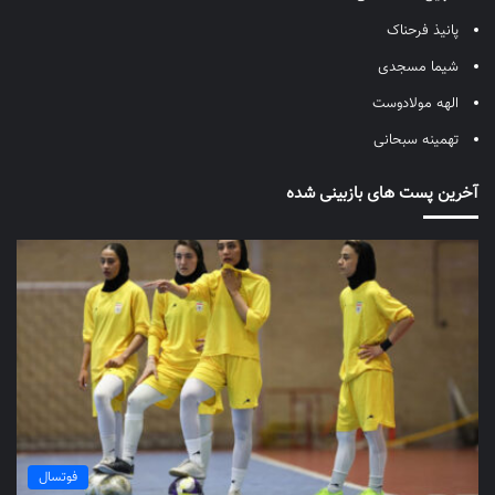
پانیذ فرحناک
شیما مسجدی
الهه مولادوست
تهمینه سبحانی
آخرین پست های بازبینی شده
فوتسال