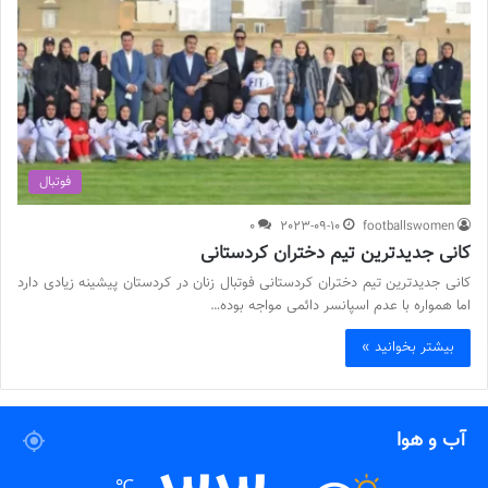
فوتبال
0
2023-09-10
footballswomen
كانى جديدترين تیم دختران كردستانی
كانى جديدترين تیم دختران كردستانی فوتبال زنان در كردستان پيشينه زيادى دارد
اما همواره با عدم اسپانسر دائمى مواجه بوده…
بیشتر بخوانید »
آب و هوا
℃