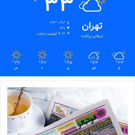
33
تهران
33º - 30º
14%
4.02 کیلومتر/ساعت
ابرهای پراکنده
36
37
35
33
33
℃
℃
℃
℃
℃
ج
ش
ی
د
س