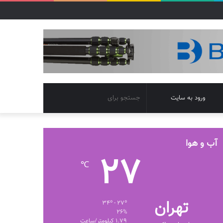
تغییر
جستجو
ورود به سایت
پوسته
برای
آب و هوا
27
℃
تهران
34º - 27º
26%
1.79 کیلومتر/ساعت