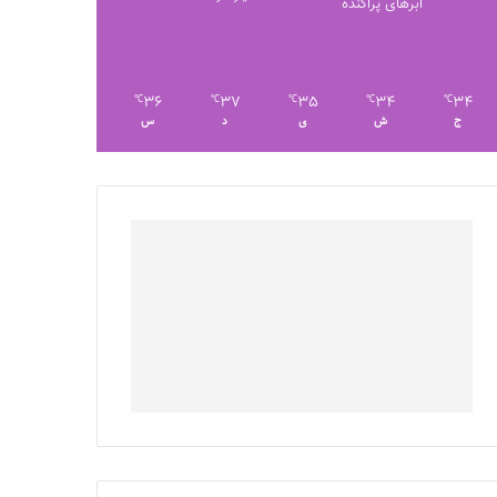
ابرهای پراکنده
36
37
35
34
34
℃
℃
℃
℃
℃
ج
ش
ی
د
س