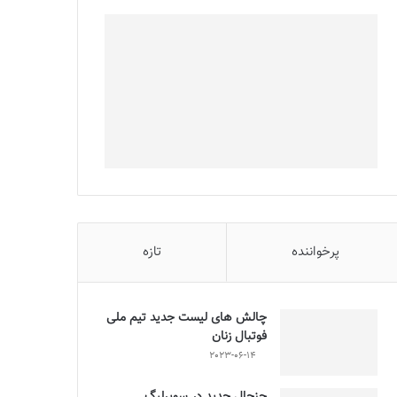
پرخواننده
تازه
چالش هاى ليست جدید تيم ملى
فوتبال زنان
2023-06-14
جنجال جدید در سوپرلیگ