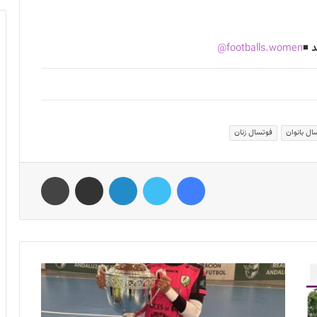
د
◾️
footballs.women@
ال بانوان
فوتسال زنان
فیس بوک
توییتر
لینکدین
اشتراک گذاری از طریق ایمیل
چاپ