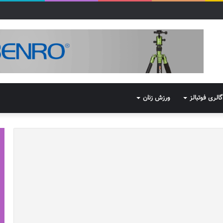
گالری فوتبالز
ورزش زنان