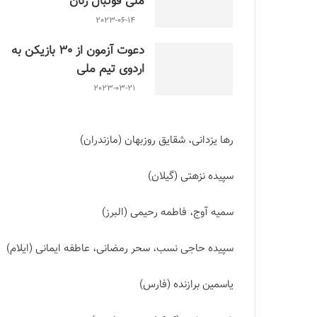
ملى فوتبال زنان
2023-06-14
دعوت آزمون از 30 بازیکن به
اردوی تیم ملی
2023-03-21
رها یزدانی، شقایق روزبهان (مازندران)
سپیده نزهتی (گیلان)
سمیه آوج، فاطمه رحیمی (البرز)
سپیده حاجی نسب، سحر رمضانی، عاطفه ایمانی (ایلام)
یاسمین برازنده (فارس)