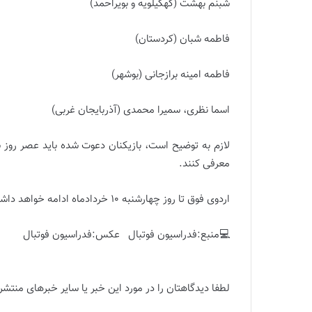
شبنم بهشت (کهکیلویه و بویراحمد)
فاطمه شبان (کردستان)
فاطمه امینه برازجانی (بوشهر)
اسما نظری، سمیرا محمدی (آذربایجان غربی)
لازم به توضیح است، بازیکنان دعوت شده باید عصر روز 
معرفی کنند.
اردوی فوق تا روز چهارشنبه 10 خردادماه ادامه خواهد داشت.
💻منبع:فدراسیون فوتبال عکس:فدراسیون فوتبال
آزمون 28 بازیکن را به اردو فرا خواند
لطفا دیدگاهتان را در مورد این خبر یا سایر خبرهای منتشر