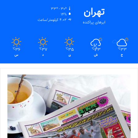
تهران
33º - 30º
14%
4.02 کیلومتر/ساعت
ابرهای پراکنده
36
37
35
33
33
℃
℃
℃
℃
℃
ج
ش
ی
د
س