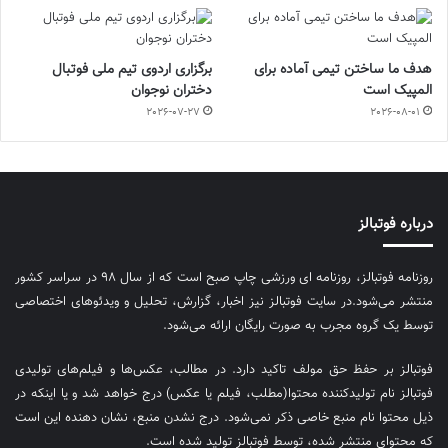
هدف ما ساختن تیمی آماده برای
برگزاری اردوی تیم ملی فوتبال
المپیک است
دختران نوجوان
2026-07-27
2026-08-01
درباره فوتبالز
روزنامه فوتبالز، روزنامه ای ورزشی چاپ صبح است که از سال ۹۸ در سراسر کشور
منتشر می‌شود.در سایت فوتبالز نیز اخبار، گزارش، تحلیل و ویدئوهای اختصاصی
توسط یک گروه مجرب به صورت رایگان ارائه می‌شود.
فوتبالز بر حفظ حق مولف تاکید دارد. در مطالب، عکس‌ها و فیلم‌های تولیدی
فوتبالز نام تولیدکننده محتوا(مطلب، فیلم یا عکس) درج خواهد شد و یا اینکه در
ذیل محتوا نام منبع خاصی ذکر نمی‌‎شود. درج نشدن منبع، نشان دهنده این است
که محتوای منتشر شده، توسط فوتبالز تولید شده است.