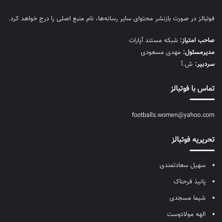
فوتبالز در صورت بازنشر محتوای سایر رسانه‌ها، نام منبع اصلی را درج خواهد کرد.
صاحب امتیاز:
شبکه مستند آپارات
مديرمسئول:
مهدی مسعودی
سردبیر:
ش.آ
تماس با فوتبالز
footballs.women@yahoo.com
تحریریه فوتبالز
سهیل سعادتمندی
پانیذ فرحناک
شیما مسجدی
الهه مولادوست