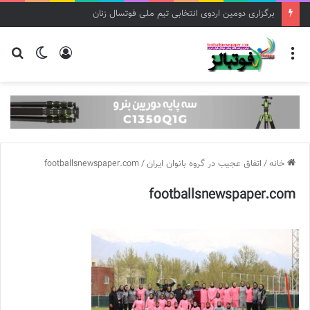
برگزاری دومین اردوی انتخابی تیم ملی فوتسال زنان
منو
ورود
تغییر
جس
پوسته
برا
خانه
/
اتفاق عجیب در گروه بانوان ایران
/
footballsnewspaper.com
footballsnewspaper.com