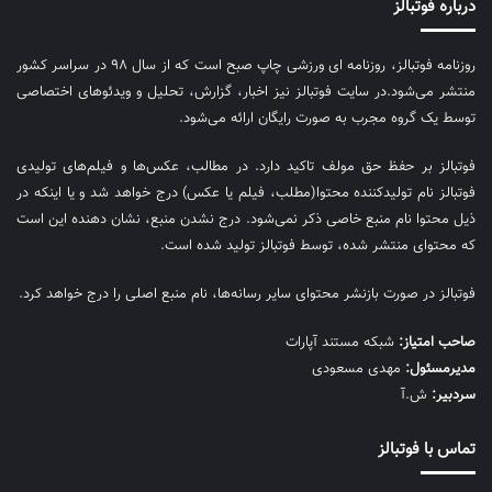
درباره فوتبالز
روزنامه فوتبالز، روزنامه ای ورزشی چاپ صبح است که از سال ۹۸ در سراسر کشور
منتشر می‌شود.در سایت فوتبالز نیز اخبار، گزارش، تحلیل و ویدئوهای اختصاصی
توسط یک گروه مجرب به صورت رایگان ارائه می‌شود.
فوتبالز بر حفظ حق مولف تاکید دارد. در مطالب، عکس‌ها و فیلم‌های تولیدی
فوتبالز نام تولیدکننده محتوا(مطلب، فیلم یا عکس) درج خواهد شد و یا اینکه در
ذیل محتوا نام منبع خاصی ذکر نمی‌‎شود. درج نشدن منبع، نشان دهنده این است
که محتوای منتشر شده، توسط فوتبالز تولید شده است.
فوتبالز در صورت بازنشر محتوای سایر رسانه‌ها، نام منبع اصلی را درج خواهد کرد.
صاحب امتیاز:
شبکه مستند آپارات
مديرمسئول:
مهدی مسعودی
سردبیر:
ش.آ
تماس با فوتبالز