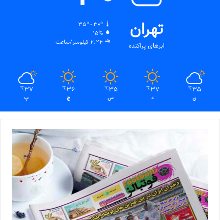
تهران
35º - 30º
15%
2.24 کیلومتر/ساعت
ابرهای پراکنده
37
36
35
37
35
℃
℃
℃
℃
℃
ی
د
س
چ
پ