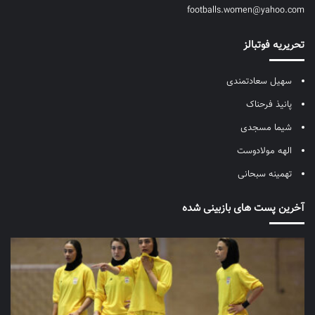
footballs.women@yahoo.com
تحریریه فوتبالز
سهیل سعادتمندی
پانیذ فرحناک
شیما مسجدی
الهه مولادوست
تهمینه سبحانی
آخرین پست های بازبینی شده