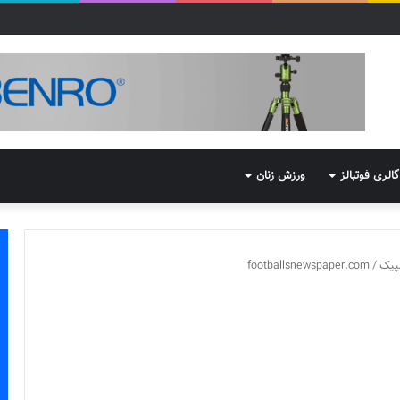
گالری فوتبالز
ورزش زنان
پیک
/
footballsnewspaper.com