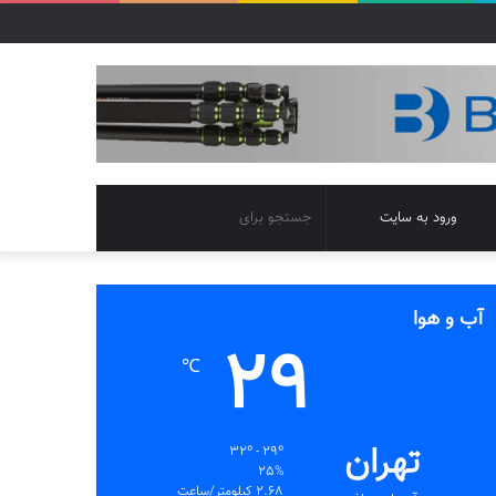
تغییر
جستجو
ورود به سایت
پوسته
برای
آب و هوا
29
℃
تهران
32º - 29º
25%
2.68 کیلومتر/ساعت