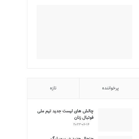
پرخواننده
تازه
چالش هاى ليست جدید تيم ملى
فوتبال زنان
2023-06-14
جنجال جدید در سوپرلیگ