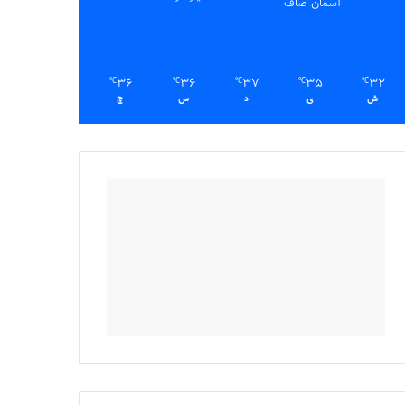
آسمان صاف
36
36
37
35
32
℃
℃
℃
℃
℃
ش
ی
د
س
چ