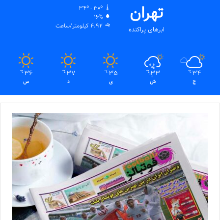
تهران
34º - 30º
16%
4.92 کیلومتر/ساعت
ابرهای پراکنده
36
37
35
33
34
℃
℃
℃
℃
℃
ج
ش
ی
د
س