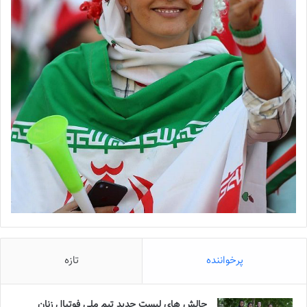
پرخواننده
تازه
چالش هاى ليست جدید تيم ملى فوتبال زنان