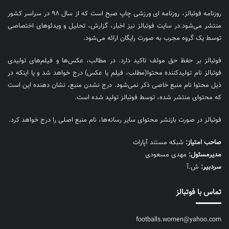
روزنامه فوتبالز، روزنامه ای ورزشی چاپ صبح است که از سال ۹۸ در سراسر کشور
منتشر می‌شود.در سایت فوتبالز نیز اخبار، گزارش، تحلیل و ویدئوهای اختصاصی
توسط یک گروه مجرب به صورت رایگان ارائه می‌شود.
فوتبالز بر حفظ حق مولف تاکید دارد. در مطالب، عکس‌ها و فیلم‌های تولیدی
فوتبالز نام تولیدکننده محتوا(مطلب، فیلم یا عکس) درج خواهد شد و یا اینکه در
ذیل محتوا نام منبع خاصی ذکر نمی‌‎شود. درج نشدن منبع، نشان دهنده این است
که محتوای منتشر شده، توسط فوتبالز تولید شده است.
فوتبالز در صورت بازنشر محتوای سایر رسانه‌ها، نام منبع اصلی را درج خواهد کرد.
صاحب امتیاز:
شبکه مستند آپارات
مديرمسئول:
مهدی مسعودی
سردبیر:
ش.آ
تماس با فوتبالز
footballs.women@yahoo.com