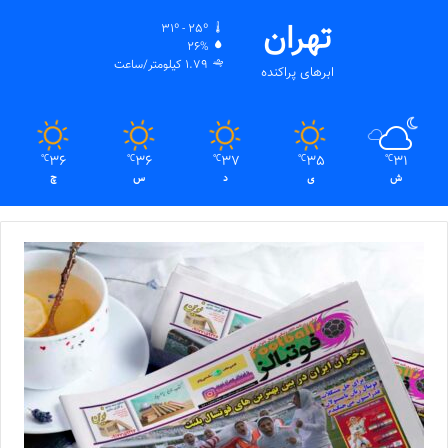
تهران
31º - 25º
26%
1.79 کیلومتر/ساعت
ابرهای پراکنده
36
36
37
35
31
℃
℃
℃
℃
℃
ش
ی
د
س
چ