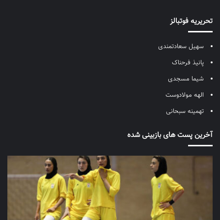
تحریریه فوتبالز
سهیل سعادتمندی
پانیذ فرحناک
شیما مسجدی
الهه مولادوست
تهمینه سبحانی
آخرین پست های بازبینی شده