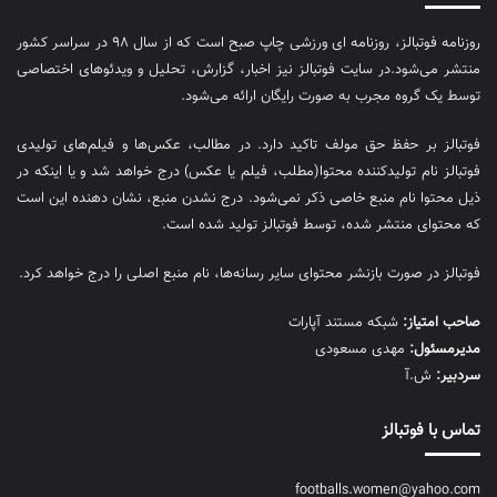
روزنامه فوتبالز، روزنامه ای ورزشی چاپ صبح است که از سال ۹۸ در سراسر کشور
منتشر می‌شود.در سایت فوتبالز نیز اخبار، گزارش، تحلیل و ویدئوهای اختصاصی
توسط یک گروه مجرب به صورت رایگان ارائه می‌شود.
فوتبالز بر حفظ حق مولف تاکید دارد. در مطالب، عکس‌ها و فیلم‌های تولیدی
فوتبالز نام تولیدکننده محتوا(مطلب، فیلم یا عکس) درج خواهد شد و یا اینکه در
ذیل محتوا نام منبع خاصی ذکر نمی‌‎شود. درج نشدن منبع، نشان دهنده این است
که محتوای منتشر شده، توسط فوتبالز تولید شده است.
فوتبالز در صورت بازنشر محتوای سایر رسانه‌ها، نام منبع اصلی را درج خواهد کرد.
صاحب امتیاز:
شبکه مستند آپارات
مديرمسئول:
مهدی مسعودی
سردبیر:
ش.آ
تماس با فوتبالز
footballs.women@yahoo.com