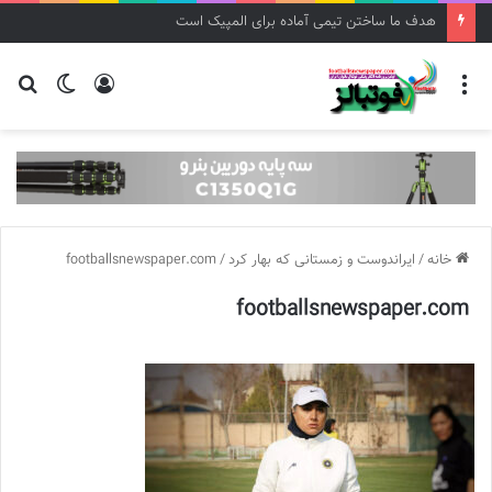
هدف ما ساختن تیمی آماده برای المپیک است
منو
ورود
تغییر
جس
پوسته
برا
خانه
/
ایراندوست و زمستانی که بهار کرد
/
footballsnewspaper.com
footballsnewspaper.com