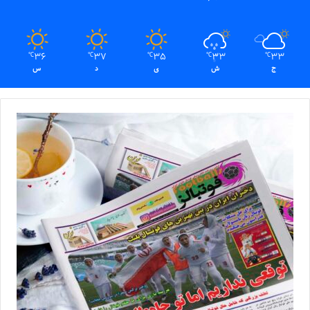
36
37
35
33
33
℃
℃
℃
℃
℃
ج
ش
ی
د
س