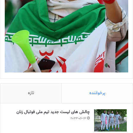
پرخواننده
تازه
چالش هاى ليست جدید تيم ملى فوتبال زنان
2023-06-14