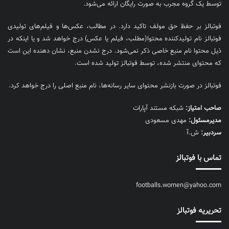
توسط یک گروه مجرب به صورت رایگان ارائه می‌شود.
فوتبالز بر حفظ حق مولف تاکید دارد. در مطالب، عکس‌ها و فیلم‌های تولیدی
فوتبالز نام تولیدکننده محتوا(مطلب، فیلم یا عکس) درج خواهد شد و یا اینکه در
ذیل محتوا نام منبع خاصی ذکر نمی‌‎شود. درج نشدن منبع، نشان دهنده این است
که محتوای منتشر شده، توسط فوتبالز تولید شده است.
فوتبالز در صورت بازنشر محتوای سایر رسانه‌ها، نام منبع اصلی را درج خواهد کرد.
صاحب امتیاز:
شبکه مستند آپارات
مديرمسئول:
مهدی مسعودی
سردبیر:
ش.آ
تماس با فوتبالز
footballs.women@yahoo.com
تحریریه فوتبالز