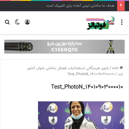
هدف ما ساختن تیمی آماده برای المپیک است
منو
ورود
تغییر
جس
پوسته
برا
خانه
/
بانوی هرمزگانی استعدادیاب فوتبال ساحلی بانوان کشور
شد
/
14010903000010_Test_PhotoN
14010903000010_Test_PhotoN