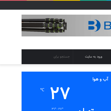
تغییر
جستجو
ورود به سایت
پوسته
برای
آب و هوا
27
℃
31º - 27º