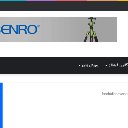
گالری فوتبالز
ورزش زنان
footballsnewsp