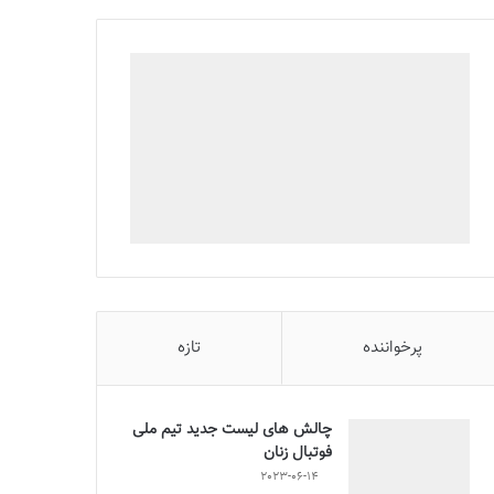
پرخواننده
تازه
چالش هاى ليست جدید تيم ملى
فوتبال زنان
2023-06-14