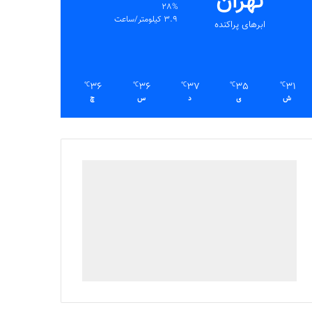
تهران
28%
3.9 کیلومتر/ساعت
ابرهای پراکنده
36
36
37
35
31
℃
℃
℃
℃
℃
ش
ی
د
س
چ