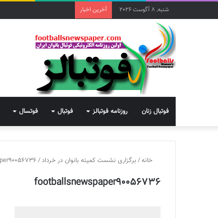
شنبه, 8 آگوست 2026
آخرین اخبار
فوتبال زنان
روزنامه فوتبالز
فوتبال
فوتسال
خانه
/
برگزاری نشست کمیته بانوان در خرداد
/
aper90056736
footballsnewspaper90056736