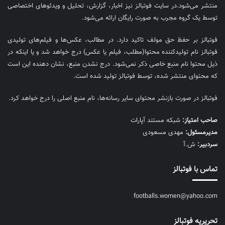
منتشر می‌شود.در سایت فوتبالز نیز اخبار، گزارش، تحلیل و ویدئوهای اختصاصی
توسط یک گروه مجرب به صورت رایگان ارائه می‌شود.
فوتبالز بر حفظ حق مولف تاکید دارد. در مطالب، عکس‌ها و فیلم‌های تولیدی
فوتبالز نام تولیدکننده محتوا(مطلب، فیلم یا عکس) درج خواهد شد و یا اینکه در
ذیل محتوا نام منبع خاصی ذکر نمی‌‎شود. درج نشدن منبع، نشان دهنده این است
که محتوای منتشر شده، توسط فوتبالز تولید شده است.
فوتبالز در صورت بازنشر محتوای سایر رسانه‌ها، نام منبع اصلی را درج خواهد کرد.
صاحب امتیاز:
شبکه مستند آپارات
مديرمسئول:
مهدی مسعودی
سردبیر:
ش.آ
تماس با فوتبالز
footballs.women@yahoo.com
تحریریه فوتبالز