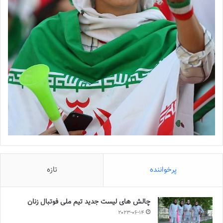
پرخواننده
تازه
چالش هاى ليست جدید تيم ملى فوتبال زنان
2023-06-14