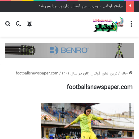
مریم ایراندوست سرمربی تیم فوتبال زنان استقلال شد
منو
ورود
تغییر
جس
پوسته
برا
خانه
/
ترین‌ های فوتبال زنان در سال 1401
/
footballsnewspaper.com
footballsnewspaper.com