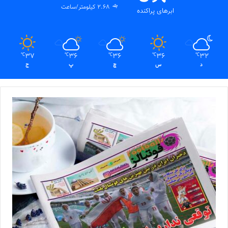
2.68 کیلومتر/ساعت
ابرهای پراکنده
37
36
36
36
32
℃
℃
℃
℃
℃
د
س
چ
پ
ج