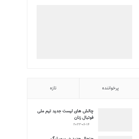
پرخواننده
تازه
چالش هاى ليست جدید تيم ملى
فوتبال زنان
2023-06-14
جنجال جدید در سوپرلیگ