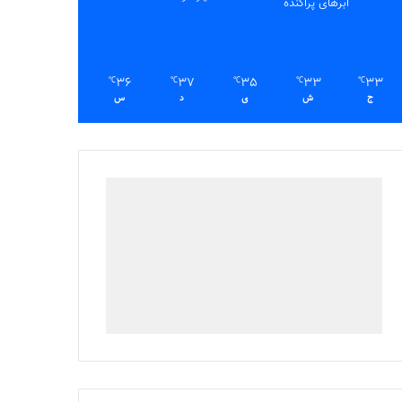
ابرهای پراکنده
36
37
35
33
33
℃
℃
℃
℃
℃
ج
ش
ی
د
س