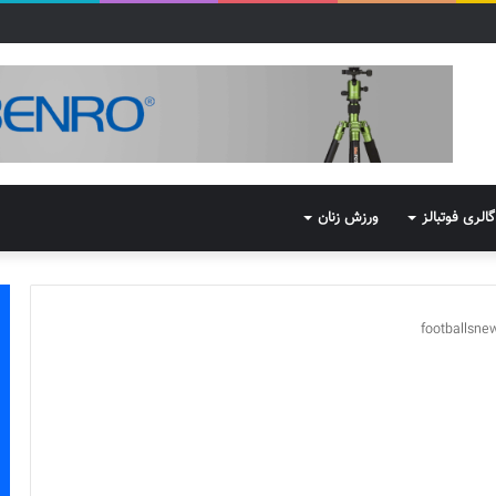
گالری فوتبالز
ورزش زنان
footballsn