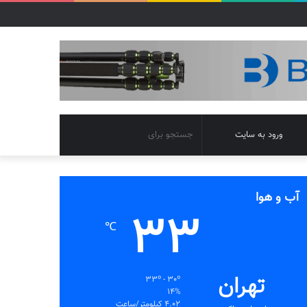
تغییر
جستجو
ورود به سایت
پوسته
برای
آب و هوا
33
℃
تهران
33º - 30º
14%
4.02 کیلومتر/ساعت