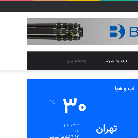
تغییر
جستجو
ورود به سایت
پوسته
برای
آب و هوا
30
℃
تهران
34º - 30º
16%
4.92 کیلومتر/ساعت