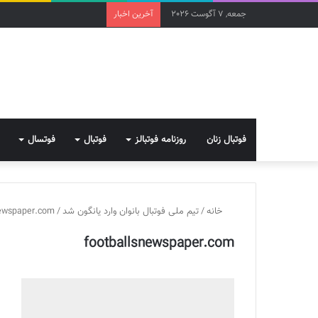
جمعه, 7 آگوست 2026
آخرین اخبار
فوتبال زنان
روزنامه فوتبالز
فوتبال
فوتسال
خانه
/
تیم ملی فوتبال بانوان وارد یانگون شد
/
newspaper.com
footballsnewspaper.com