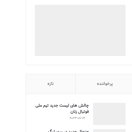
پرخواننده
تازه
چالش هاى ليست جدید تيم ملى
فوتبال زنان
2023-06-14
جنجال جدید در سوپرلیگ