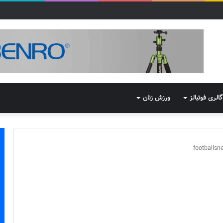
گالری فوتبالز
ورزش زنان
footballs