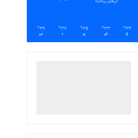
ابرهای پراکنده
36
37
35
33
34
℃
℃
℃
℃
℃
ج
ش
ی
د
س