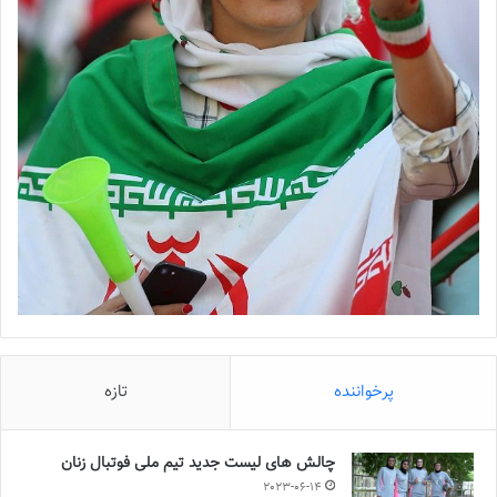
پرخواننده
تازه
چالش هاى ليست جدید تيم ملى فوتبال زنان
2023-06-14