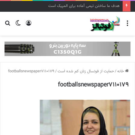
هدف ما ساختن تیمی آماده برای المپیک است
منو
ورود
تغییر
جس
پوسته
برا
خانه
/
حمایت از فوتسال زنان کم شده است
/
footballsnewspaper7110179
footballsnewspaper7110179