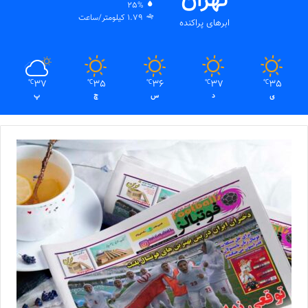
تهران
25%
1.79 کیلومتر/ساعت
ابرهای پراکنده
37
35
36
37
35
℃
℃
℃
℃
℃
ی
د
س
چ
پ