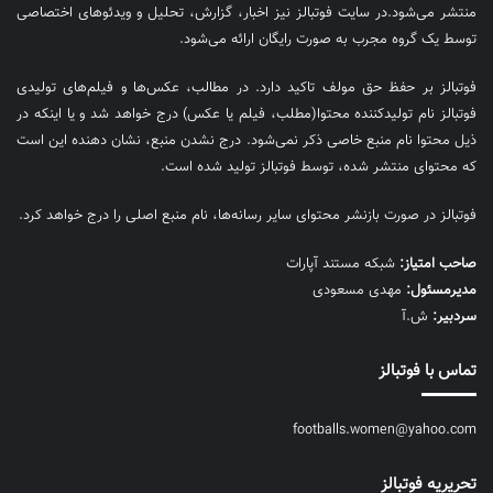
منتشر می‌شود.در سایت فوتبالز نیز اخبار، گزارش، تحلیل و ویدئوهای اختصاصی
توسط یک گروه مجرب به صورت رایگان ارائه می‌شود.
فوتبالز بر حفظ حق مولف تاکید دارد. در مطالب، عکس‌ها و فیلم‌های تولیدی
فوتبالز نام تولیدکننده محتوا(مطلب، فیلم یا عکس) درج خواهد شد و یا اینکه در
ذیل محتوا نام منبع خاصی ذکر نمی‌‎شود. درج نشدن منبع، نشان دهنده این است
که محتوای منتشر شده، توسط فوتبالز تولید شده است.
فوتبالز در صورت بازنشر محتوای سایر رسانه‌ها، نام منبع اصلی را درج خواهد کرد.
صاحب امتیاز:
شبکه مستند آپارات
مديرمسئول:
مهدی مسعودی
سردبیر:
ش.آ
تماس با فوتبالز
footballs.women@yahoo.com
تحریریه فوتبالز