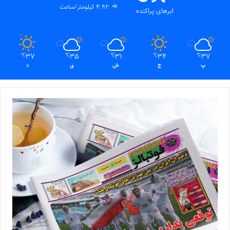
4.92 کیلومتر/ساعت
ابرهای پراکنده
37
35
31
34
37
℃
℃
℃
℃
℃
پ
ج
ش
ی
د