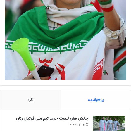
پرخواننده
تازه
چالش هاى ليست جدید تيم ملى فوتبال زنان
2023-06-14