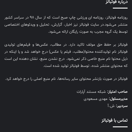
درباره فوتبالز
روزنامه فوتبالز، روزنامه ای ورزشی چاپ صبح است که از سال ۹۸ در سراسر کشور
منتشر می‌شود.در سایت فوتبالز نیز اخبار، گزارش، تحلیل و ویدئوهای اختصاصی
توسط یک گروه مجرب به صورت رایگان ارائه می‌شود.
فوتبالز بر حفظ حق مولف تاکید دارد. در مطالب، عکس‌ها و فیلم‌های تولیدی
فوتبالز نام تولیدکننده محتوا(مطلب، فیلم یا عکس) درج خواهد شد و یا اینکه در
ذیل محتوا نام منبع خاصی ذکر نمی‌‎شود. درج نشدن منبع، نشان دهنده این است
که محتوای منتشر شده، توسط فوتبالز تولید شده است.
فوتبالز در صورت بازنشر محتوای سایر رسانه‌ها، نام منبع اصلی را درج خواهد کرد.
صاحب امتیاز:
شبکه مستند آپارات
مديرمسئول:
مهدی مسعودی
سردبیر:
ش.آ
تماس با فوتبالز