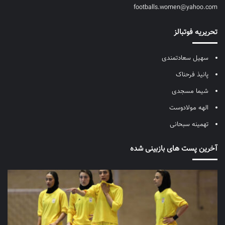
footballs.women@yahoo.com
تحریریه فوتبالز
سهیل سعادتمندی
پانیذ فرحناک
شیما مسجدی
الهه مولادوست
تهمینه سبحانی
آخرین پست های بازبینی شده