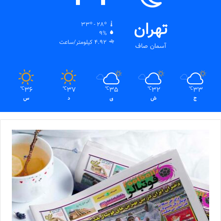
تهران
33º - 28º
9%
4.92 کیلومتر/ساعت
آسمان صاف
36
37
35
32
33
℃
℃
℃
℃
℃
ج
ش
ی
د
س