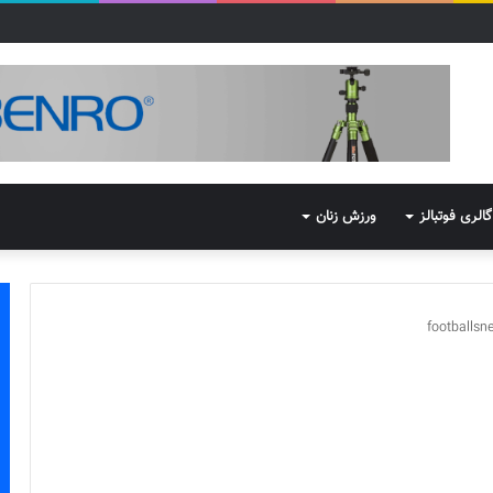
گالری فوتبالز
ورزش زنان
footballs