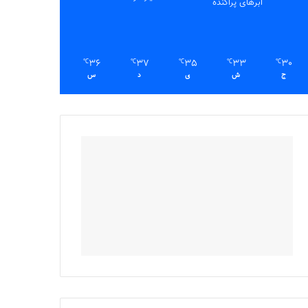
ابرهای پراکنده
36
37
35
33
30
℃
℃
℃
℃
℃
ج
ش
ی
د
س