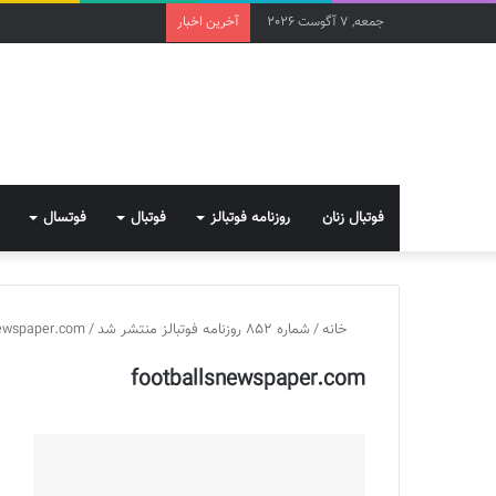
جمعه, 7 آگوست 2026
آخرین اخبار
فوتبال زنان
روزنامه فوتبالز
فوتبال
فوتسال
خانه
/
شماره 852 روزنامه فوتبالز منتشر شد
/
newspaper.com
footballsnewspaper.com