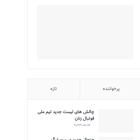
پرخواننده
تازه
چالش هاى ليست جدید تيم ملى
فوتبال زنان
2023-06-14
جنجال جدید در سوپرلیگ