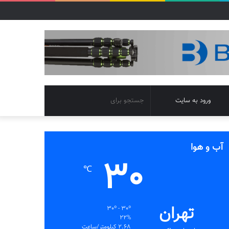
تغییر
جستجو
ورود به سایت
پوسته
برای
آب و هوا
30
℃
تهران
30º - 30º
22%
2.68 کیلومتر/ساعت