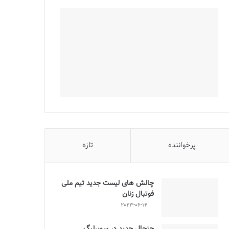
پرخواننده
تازه
چالش هاى ليست جدید تيم ملى
فوتبال زنان
2023-06-14
جنجال جدید در سوپرلیگ