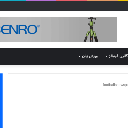
گالری فوتبالز
ورزش زنان
footballsnews