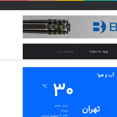
تغییر
جستجو
ورود به سایت
پوسته
برای
آب و هوا
30
℃
تهران
34º - 30º
37%
3.33 کیلومتر/ساعت