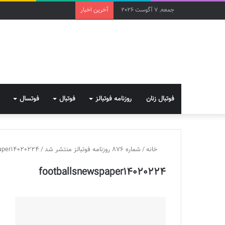
جمعه, 7 آگوست 2026
آخرین اخبار
فوتبال زنان
روزنامه فوتبالز
فوتبال
فوتسال
خانه
/
شماره 876 روزنامه فوتبالز منتشر شد
/
paper14020224
footballsnewspaper14020224