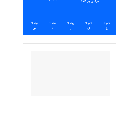
ابرهای پراکنده
36
37
35
34
34
℃
℃
℃
℃
℃
ج
ش
ی
د
س