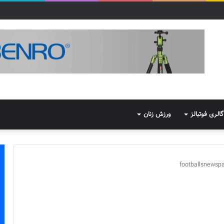
گالری فوتبالز
ورزش زنان
footballsnews