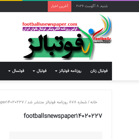
شنبه, 8 آگوست 2026
آخرین اخبار
فوتبال زنان
روزنامه فوتبالز
فوتبال
فوتسال
خانه
/
شماره 878 روزنامه فوتبالز منتشر شد
/
paper14020227
footballsnewspaper14020227