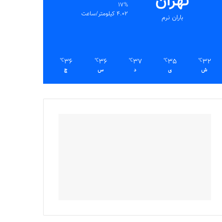
تهران
17%
4.02 کیلومتر/ساعت
باران نرم
36
36
37
35
32
℃
℃
℃
℃
℃
ش
ی
د
س
چ