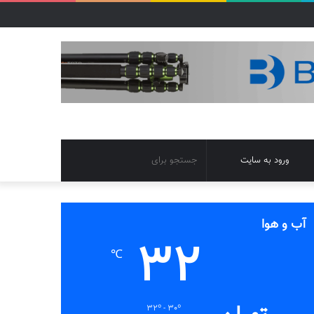
تغییر
جستجو
ورود به سایت
پوسته
برای
آب و هوا
32
℃
32º - 30º