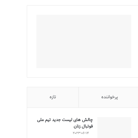
پرخواننده
تازه
چالش هاى ليست جدید تيم ملى
فوتبال زنان
2023-06-14