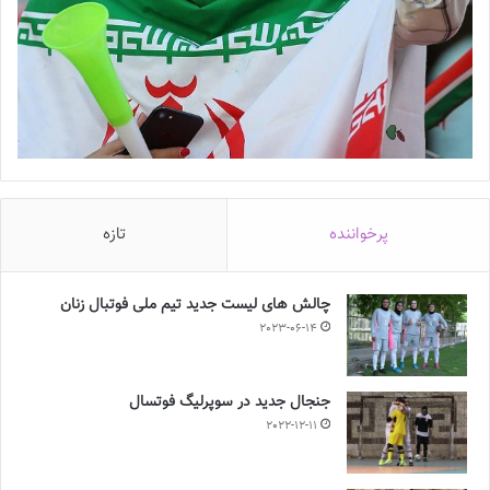
پرخواننده
تازه
چالش هاى ليست جدید تيم ملى فوتبال زنان
2023-06-14
جنجال جدید در سوپرلیگ فوتسال
2022-12-11