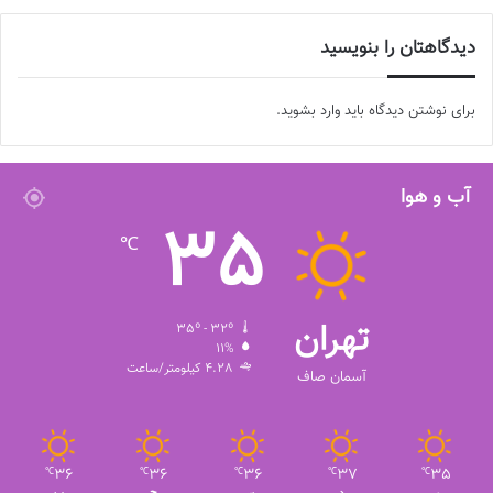
دیدگاهتان را بنویسید
برای نوشتن دیدگاه باید
وارد بشوید
.
آب و هوا
35
℃
تهران
35º - 32º
11%
4.28 کیلومتر/ساعت
آسمان صاف
36
36
36
37
35
℃
℃
℃
℃
℃