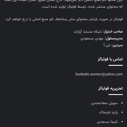
ذیل محتوا نام منبع خاصی ذکر نمی‌‎شود. درج نشدن منبع، نشان دهنده این است
که محتوای منتشر شده، توسط فوتبالز تولید شده است.
فوتبالز در صورت بازنشر محتوای سایر رسانه‌ها، نام منبع اصلی را درج خواهد کرد.
صاحب امتیاز:
شبکه مستند آپارات
مديرمسئول:
مهدی مسعودی
سردبیر:
ش.آ
تماس با فوتبالز
footballs.women@yahoo.com
تحریریه فوتبالز
سهیل سعادتمندی
پانیذ فرحناک
شیما مسجدی