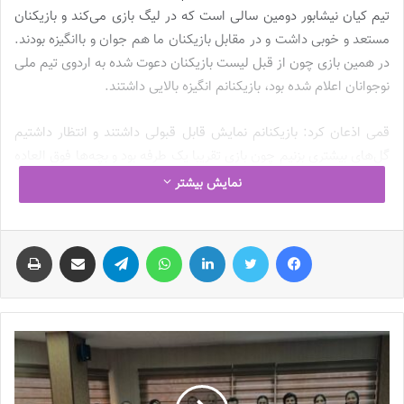
تیم کیان نیشابور دومین سالی است که در لیگ بازی می‌کند و بازیکنان
مستعد و خوبی داشت و در مقابل بازیکنان ما هم جوان و باانگیزه بودند.
در همین بازی چون از قبل لیست بازیکنان دعوت شده به اردوی تیم ملی
نوجوانان اعلام شده بود، بازیکنانم انگیزه بالایی داشتند.
قمی اذعان کرد: بازیکنانم نمایش قابل قبولی داشتند و انتظار داشتیم
گل‌های بیشتری بزنیم چون بازی تقریبا یک طرفه بود و بچه‌ها فوق العاده
بودند و در نهایت با سه گل توانستیم بازی را ببریم. به بازیکنان خسته
نمایش بیشتر
نباشید می‌گویم.
فیس بوک
توییتر
لینکدین
واتس آپ
تلگرام
اشتراک گذاری از طریق ایمیل
چاپ
سرمربی تیم فوتبال بانوان پیکان ادامه داد: بازی هفته بعد ما مقابل
بادرود بسیار سخت و حساس است و نیاز به سه امتیاز بازی داریم‌. اگر
این سه امتیاز را بگیریم و در نیم فصل دوم مقابل ملوان امتیاز بگیریم از
نظر جدولی حدودا سه پله صعود خواهیم کرد‌. دو بازی آینده برای ما
حیاتی و حساس است.
سارا قمی در ادامه درباره عدم صدور کارت بازی بازیکنانش گفت: مشکل