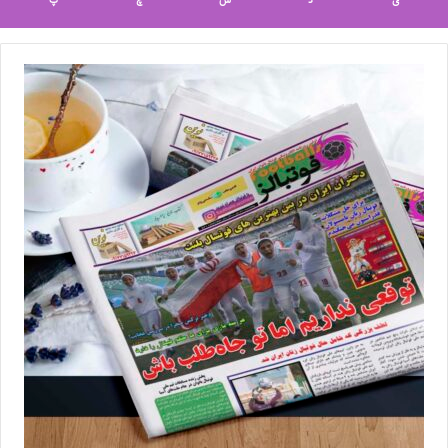
ی
د
س
چ
پ