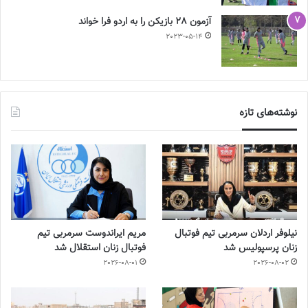
آزمون 28 بازیکن را به اردو فرا خواند
2023-05-14
نوشته‌های تازه
نیلوفر اردلان سرمربی تیم فوتبال
مریم ایراندوست سرمربی تیم
زنان پرسپولیس شد
فوتبال زنان استقلال شد
2026-08-01
2026-08-02