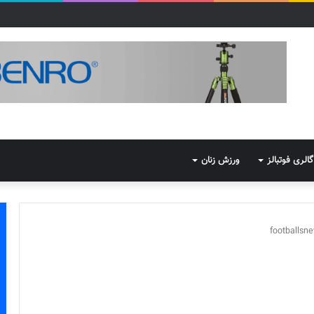
گالری فوتبالز
ورزش زنان
footballsn