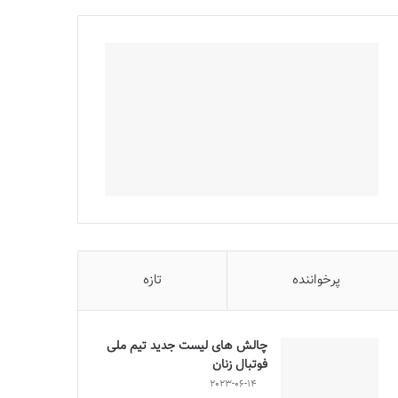
پرخواننده
تازه
چالش هاى ليست جدید تيم ملى
فوتبال زنان
2023-06-14