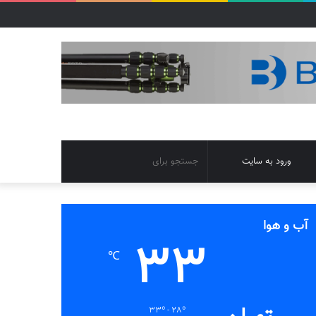
تغییر
جستجو
ورود به سایت
پوسته
برای
آب و هوا
33
℃
33º - 28º