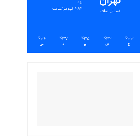
تهران
9%
4.92 کیلومتر/ساعت
آسمان صاف
36
37
35
32
33
℃
℃
℃
℃
℃
ج
ش
ی
د
س