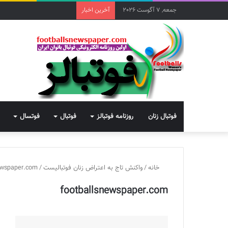
جمعه, 7 آگوست 2026
آخرین اخبار
فوتبال زنان
روزنامه فوتبالز
فوتبال
فوتسال
خانه
/
واکنش تاج به اعتراض زنان فوتبالیست
/
ewspaper.com
footballsnewspaper.com