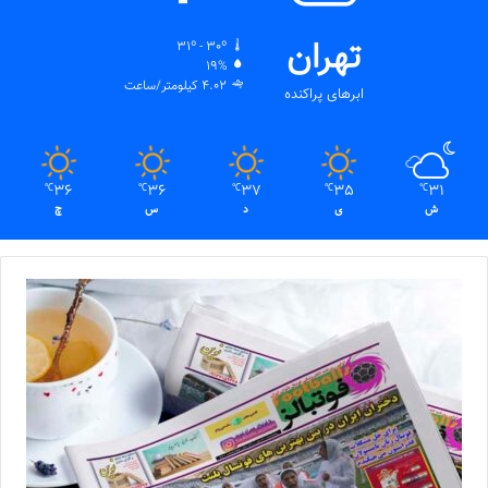
تهران
31º - 30º
19%
4.02 کیلومتر/ساعت
ابرهای پراکنده
36
36
37
35
31
℃
℃
℃
℃
℃
ش
ی
د
س
چ