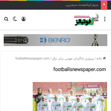
مریم ایراندوست سرمربی تیم فوتبال زنان استقلال شد
منو
ورود
تغییر
جس
پوسته
برا
خانه
/
پیروزی شاگردان مهینی برابر نپال
/
footballsnewspaper.com
footballsnewspaper.com