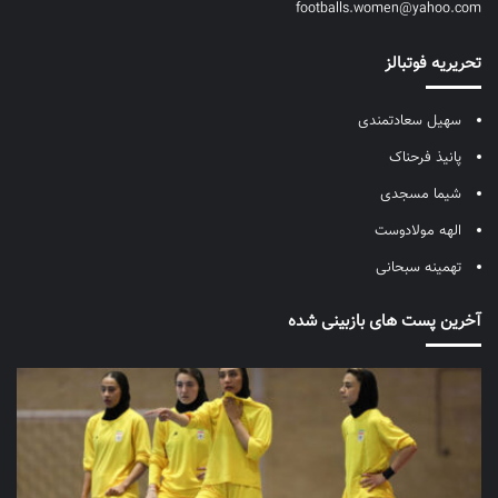
footballs.women@yahoo.com
تحریریه فوتبالز
سهیل سعادتمندی
پانیذ فرحناک
شیما مسجدی
الهه مولادوست
تهمینه سبحانی
آخرین پست های بازبینی شده