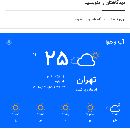
دیدگاهتان را بنویسید
برای نوشتن دیدگاه باید
وارد بشوید
.
آب و هوا
25
℃
تهران
31º - 25º
31%
1.79 کیلومتر/ساعت
ابرهای پراکنده
36
36
37
35
31
℃
℃
℃
℃
℃
ش
ی
د
س
چ