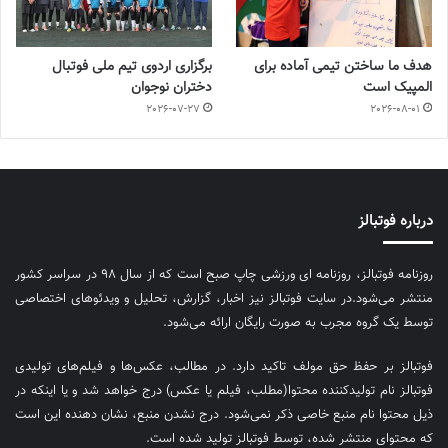
هدف ما ساختن تیمی آماده برای
برگزاری اردوی تیم ملی فوتبال
المپیک است
دختران نوجوان
2026-07-27
2026-08-01
درباره فوتبالز
روزنامه فوتبالز، روزنامه ای ورزشی چاپ صبح است که از سال ۹۸ در سراسر کشور
منتشر می‌شود.در سایت فوتبالز نیز اخبار، گزارش، تحلیل و ویدئوهای اختصاصی
توسط یک گروه مجرب به صورت رایگان ارائه می‌شود.
فوتبالز بر حفظ حق مولف تاکید دارد. در مطالب، عکس‌ها و فیلم‌های تولیدی
فوتبالز نام تولیدکننده محتوا(مطلب، فیلم یا عکس) درج خواهد شد و یا اینکه در
ذیل محتوا نام منبع خاصی ذکر نمی‌‎شود. درج نشدن منبع، نشان دهنده این است
که محتوای منتشر شده، توسط فوتبالز تولید شده است.