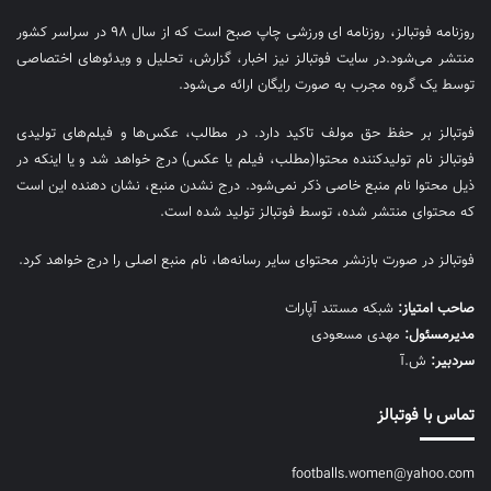
روزنامه فوتبالز، روزنامه ای ورزشی چاپ صبح است که از سال ۹۸ در سراسر کشور
منتشر می‌شود.در سایت فوتبالز نیز اخبار، گزارش، تحلیل و ویدئوهای اختصاصی
توسط یک گروه مجرب به صورت رایگان ارائه می‌شود.
فوتبالز بر حفظ حق مولف تاکید دارد. در مطالب، عکس‌ها و فیلم‌های تولیدی
فوتبالز نام تولیدکننده محتوا(مطلب، فیلم یا عکس) درج خواهد شد و یا اینکه در
ذیل محتوا نام منبع خاصی ذکر نمی‌‎شود. درج نشدن منبع، نشان دهنده این است
که محتوای منتشر شده، توسط فوتبالز تولید شده است.
فوتبالز در صورت بازنشر محتوای سایر رسانه‌ها، نام منبع اصلی را درج خواهد کرد.
صاحب امتیاز:
شبکه مستند آپارات
مديرمسئول:
مهدی مسعودی
سردبیر:
ش.آ
تماس با فوتبالز
footballs.women@yahoo.com