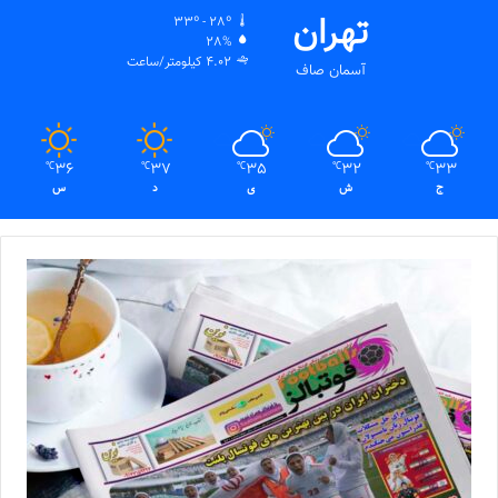
تهران
33º - 28º
28%
4.02 کیلومتر/ساعت
آسمان صاف
36
37
35
32
33
℃
℃
℃
℃
℃
ج
ش
ی
د
س