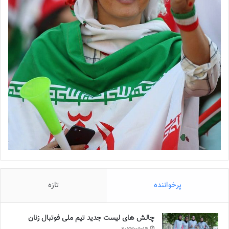
پرخواننده
تازه
چالش هاى ليست جدید تيم ملى فوتبال زنان