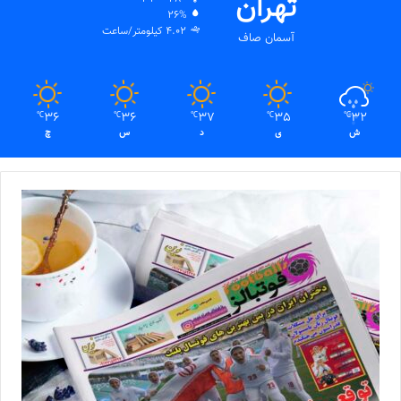
تهران
26%
4.02 کیلومتر/ساعت
آسمان صاف
36
36
37
35
32
℃
℃
℃
℃
℃
ش
ی
د
س
چ