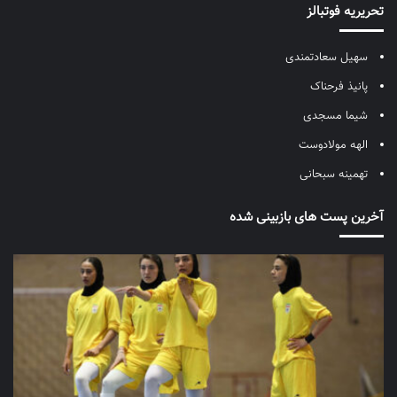
تحریریه فوتبالز
سهیل سعادتمندی
پانیذ فرحناک
شیما مسجدی
الهه مولادوست
تهمینه سبحانی
آخرین پست های بازبینی شده