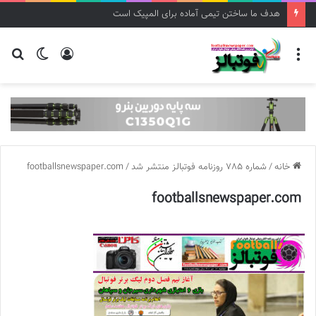
هدف ما ساختن تیمی آماده برای المپیک است
منو
ورود
تغییر
جس
پوسته
برا
خانه
/
شماره 785 روزنامه فوتبالز منتشر شد
/
footballsnewspaper.com
footballsnewspaper.com