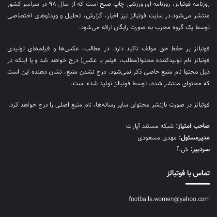
روزنامه فوتبالز، روزنامه ای ورزشی چاپ صبح است که از سال ۹۸ در سراسر کشور
منتشر می‌شود.در سایت فوتبالز نیز اخبار، گزارش، تحلیل و ویدئوهای اختصاصی
توسط یک گروه مجرب به صورت رایگان ارائه می‌شود.
فوتبالز بر حفظ حق مولف تاکید دارد. در مطالب، عکس‌ها و فیلم‌های تولیدی
فوتبالز نام تولیدکننده محتوا(مطلب، فیلم یا عکس) درج خواهد شد و یا اینکه در
ذیل محتوا نام منبع خاصی ذکر نمی‌‎شود. درج نشدن منبع، نشان دهنده این است
که محتوای منتشر شده، توسط فوتبالز تولید شده است.
فوتبالز در صورت بازنشر محتوای سایر رسانه‌ها، نام منبع اصلی را درج خواهد کرد.
صاحب امتیاز:
شبکه مستند آپارات
مديرمسئول:
مهدی مسعودی
سردبیر:
ش.آ
تماس با فوتبالز
footballs.women@yahoo.com