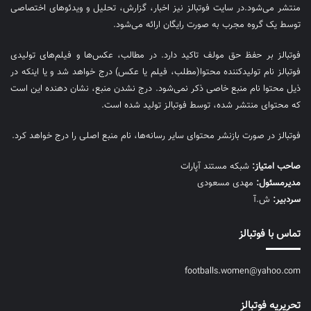
منتشر می‌شود.در سایت فوتبالز نیز اخبار، گزارش، تحلیل و ویدئوهای اختصاصی
توسط یک گروه مجرب به صورت رایگان ارائه می‌شود.
فوتبالز بر حفظ حق مولف تاکید دارد. در مطالب، عکس‌ها و فیلم‌های تولیدی
فوتبالز نام تولیدکننده محتوا(مطلب، فیلم یا عکس) درج خواهد شد و یا اینکه در
ذیل محتوا نام منبع خاصی ذکر نمی‌‎شود. درج نشدن منبع، نشان دهنده این است
که محتوای منتشر شده، توسط فوتبالز تولید شده است.
فوتبالز در صورت بازنشر محتوای سایر رسانه‌ها، نام منبع اصلی را درج خواهد کرد.
صاحب امتیاز:
شبکه مستند آپارات
مديرمسئول:
مهدی مسعودی
سردبیر:
ش.آ
تماس با فوتبالز
footballs.women@yahoo.com
تحریریه فوتبالز