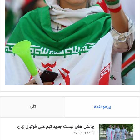
پرخواننده
تازه
چالش هاى ليست جدید تيم ملى فوتبال زنان
2023-06-14