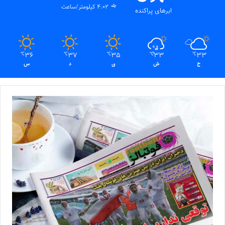
4.02 کیلومتر/ساعت
ابرهای پراکنده
36
37
35
33
33
℃
℃
℃
℃
℃
ج
ش
ی
د
س