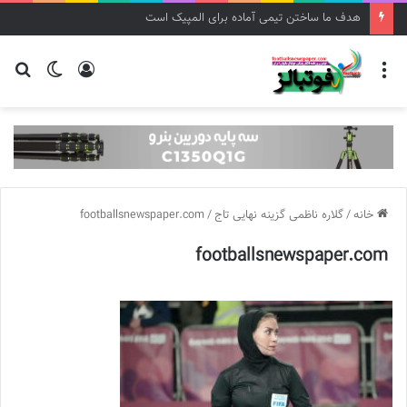
هدف ما ساختن تیمی آماده برای المپیک است
منو
ورود
تغییر
جس
پوسته
برا
خانه
/
گلاره ناظمی گزینه نهایی تاج
/
footballsnewspaper.com
footballsnewspaper.com